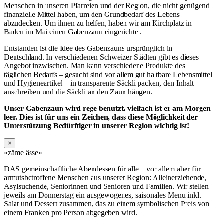
Menschen in unseren Pfarreien und der Region, die nicht genügend
finanzielle Mittel haben, um den Grundbedarf des Lebens
abzudecken. Um ihnen zu helfen, haben wir am Kirchplatz in
Baden im Mai einen Gabenzaun eingerichtet.
Entstanden ist die Idee des Gabenzauns ursprünglich in
Deutschland. In verschiedenen Schweizer Städten gibt es dieses
Angebot inzwischen. Man kann verschiedene Produkte des
täglichen Bedarfs – gesucht sind vor allem gut haltbare Lebensmittel
und Hygieneartikel – in transparente Säckli packen, den Inhalt
anschreiben und die Säckli an den Zaun hängen.
Unser Gabenzaun wird rege benutzt, vielfach ist er am Morgen
leer. Dies ist für uns ein Zeichen, dass diese Möglichkeit der
Unterstützung Bedürftiger in unserer Region wichtig ist!
×
«zäme ässe»
DAS gemeinschaftliche Abendessen für alle – vor allem aber für
armutsbetroffene Menschen aus unserer Region: Alleinerziehende,
Asylsuchende, Seniorinnen und Senioren und Familien. Wir stellen
jeweils am Donnerstag ein ausgewogenes, saisonales Menu inkl.
Salat und Dessert zusammen, das zu einem symbolischen Preis von
einem Franken pro Person abgegeben wird.