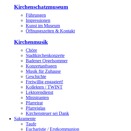
Kirchenschatzmuseum
Führungen
Impressionen
Kunst im Museum
Öffnungszeiten & Kontakt
Kirchenmusik
Chöre
Stadtkirchenkonzerte
Badener Orgelsommer
Konzertanfragen
Musik für Zuhause
Geschichte
Freiwillig engagiert!
Kollekten / TWINT
Lektorendienst
Ministranten
Pfarreirat
Pfarreiglas
Kirchensteuer sei Dank
Sakramente
Taufe
Eucharistie / Erstkommunion