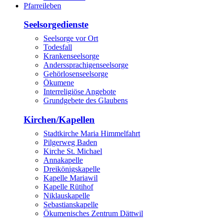
Pfarreileben
Seelsorgedienste
Seelsorge vor Ort
Todesfall
Krankenseelsorge
Anderssprachigenseelsorge
Gehörlosenseelsorge
Ökumene
Interreligiöse Angebote
Grundgebete des Glaubens
Kirchen/Kapellen
Stadtkirche Maria Himmelfahrt
Pilgerweg Baden
Kirche St. Michael
Annakapelle
Dreikönigskapelle
Kapelle Mariawil
Kapelle Rütihof
Niklauskapelle
Sebastianskapelle
Ökumenisches Zentrum Dättwil