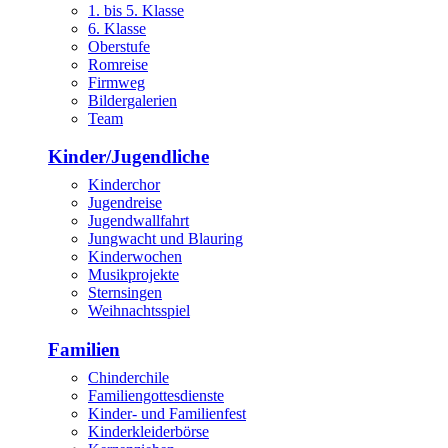
1. bis 5. Klasse
6. Klasse
Oberstufe
Romreise
Firmweg
Bildergalerien
Team
Kinder/Jugendliche
Kinderchor
Jugendreise
Jugendwallfahrt
Jungwacht und Blauring
Kinderwochen
Musikprojekte
Sternsingen
Weihnachtsspiel
Familien
Chinderchile
Familiengottesdienste
Kinder- und Familienfest
Kinderkleiderbörse