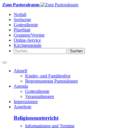
Weiter
Zum Pastoralraum
zum
Notfall
Inhalt
Seelsorge
Gottesdienste
Pfarrblatt
Gruppen/Vereine
Online-Service
Kirchgemeinde
Suchen
nach:
Aktuell
Kinder- und Familienfest
Begegnungstag Pastoralraum
Agenda
Gottesdienste
Veranstaltungen
Impressionen
Angebote
Religionsunterricht
Informationen und Termine