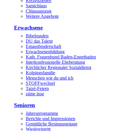
Kerzenziehen
Samichlaus
Chlausauszug
Weitere Angebote
Erwachsene
Bibelrunden
DU das Talent
Emausbruderschaft
Erwachsenenbildung
Kath. Frauenbund Baden-Ennetbaden
Interkonfessionelle Eheberatung
Kirchlicher Regionaler Sozialdienst
Kolpingsfamilie
Menschen wie du und ich
STOFFwechsel
Taizé-Feiern
zäme ässe
Senioren
Jahresprogramme
Berichte und Impressionen
Gemütliche Besinnungstage
Wiedereintritt