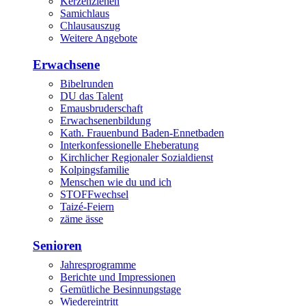
Kerzenziehen
Samichlaus
Chlausauszug
Weitere Angebote
Erwachsene
Bibelrunden
DU das Talent
Emausbruderschaft
Erwachsenenbildung
Kath. Frauenbund Baden-Ennetbaden
Interkonfessionelle Eheberatung
Kirchlicher Regionaler Sozialdienst
Kolpingsfamilie
Menschen wie du und ich
STOFFwechsel
Taizé-Feiern
zäme ässe
Senioren
Jahresprogramme
Berichte und Impressionen
Gemütliche Besinnungstage
Wiedereintritt