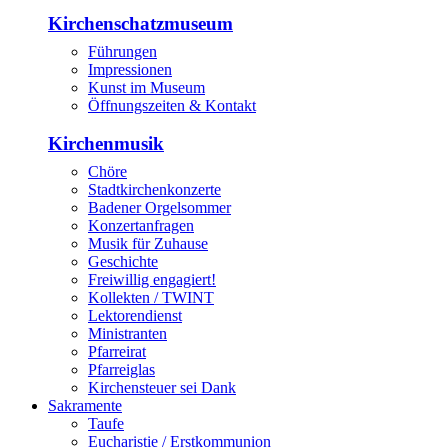
Kirchenschatzmuseum
Führungen
Impressionen
Kunst im Museum
Öffnungszeiten & Kontakt
Kirchenmusik
Chöre
Stadtkirchenkonzerte
Badener Orgelsommer
Konzertanfragen
Musik für Zuhause
Geschichte
Freiwillig engagiert!
Kollekten / TWINT
Lektorendienst
Ministranten
Pfarreirat
Pfarreiglas
Kirchensteuer sei Dank
Sakramente
Taufe
Eucharistie / Erstkommunion