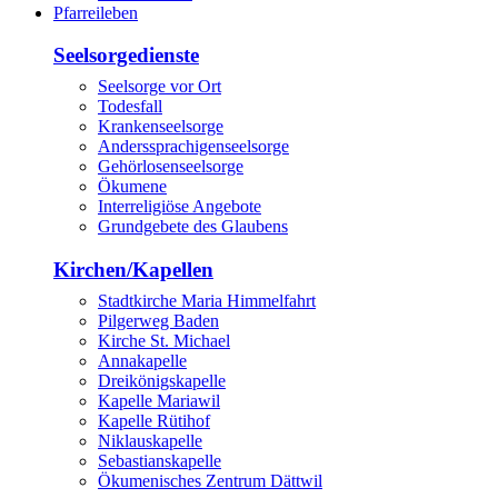
Pfarreileben
Seelsorgedienste
Seelsorge vor Ort
Todesfall
Krankenseelsorge
Anderssprachigenseelsorge
Gehörlosenseelsorge
Ökumene
Interreligiöse Angebote
Grundgebete des Glaubens
Kirchen/Kapellen
Stadtkirche Maria Himmelfahrt
Pilgerweg Baden
Kirche St. Michael
Annakapelle
Dreikönigskapelle
Kapelle Mariawil
Kapelle Rütihof
Niklauskapelle
Sebastianskapelle
Ökumenisches Zentrum Dättwil