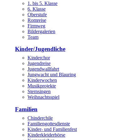
1. bis 5. Klasse
6. Klasse
Oberstufe
Romreise
Firmweg
Bildergalerien
Team
Kinder/Jugendliche
Kinderchor
Jugendreise
Jugendwallfahrt
Jungwacht und Blauring
Kinderwochen
Musikprojekte
Sternsingen
Weihnachtsspiel
Familien
Chinderchile
Familiengottesdienste
Kinder- und Familienfest
Kinderkleiderbörse