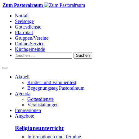
Weiter
Zum Pastoralraum
zum
Notfall
Inhalt
Seelsorge
Gottesdienste
Pfarrblatt
Gruppen/Vereine
Online-Service
Kirchgemeinde
Suchen
nach:
Aktuell
Kinder- und Familienfest
Begegnungstag Pastoralraum
Agenda
Gottesdienste
Veranstaltungen
Impressionen
Angebote
Religionsunterricht
Informationen und Termine