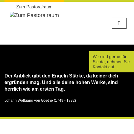
Zum Pastoralraum
Weiter
zum
Wir sind gerne für
Inhalt
Sie da, nehmen Sie
Kontakt auf...
Der Anblick gibt den Engeln Stärke, da keiner dich
ergründen mag. Und alle deine hohen Werke, sind
herrlich wie am ersten Tag.
Johann Wolfgang von Goethe (1749 - 1832)