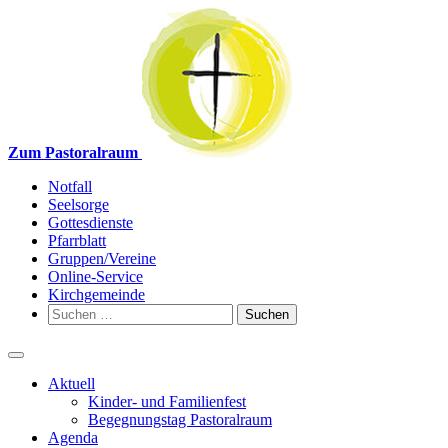
Weiter
zum
Inhalt
Zum Pastoralraum
Notfall
Seelsorge
Gottesdienste
Pfarrblatt
Gruppen/Vereine
Online-Service
Kirchgemeinde
Suchen
nach:
Aktuell
Kinder- und Familienfest
Begegnungstag Pastoralraum
Agenda