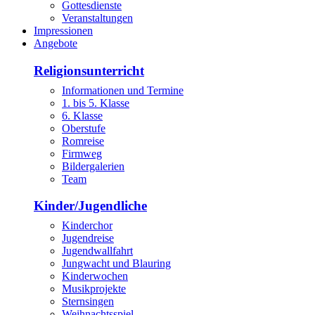
Gottesdienste
Veranstaltungen
Impressionen
Angebote
Religionsunterricht
Informationen und Termine
1. bis 5. Klasse
6. Klasse
Oberstufe
Romreise
Firmweg
Bildergalerien
Team
Kinder/Jugendliche
Kinderchor
Jugendreise
Jugendwallfahrt
Jungwacht und Blauring
Kinderwochen
Musikprojekte
Sternsingen
Weihnachtsspiel