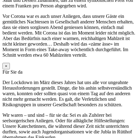
Salat und Dessert zusammen, das zu einem symbolischen Preis von
einem Franken pro Person abgegeben wird.
Vor Corona war es auch unser Anliegen, dass unsere Gäste ein
gemütliches Nachtessen in Gesellschaft anderer Menschen erhalten,
dass sie einen sorglosen Abend geniessen können, einfach mal
bedient werden. Mit Corona ist das im Moment leider nicht möglich.
Aber das Bedürfnis nach einer warmen, reichhaltigen Mahlzeit ist
nicht kleiner geworden… Deshalb wird das «zäme ässe» im
Moment in Form eines Take-away wöchentlich durchgeführt. Im
Schnitt werden etwa 60 Mahlzeiten verteilt.
×
Für Sie da
Der Lockdown im März dieses Jahres hat uns alle vor ungeahnte
Herausforderungen gestellt. Dinge, die bis anhin selbstverständlich
waren, konnten oder sollten quasi von einem Tag auf den anderen
nicht mehr gemacht werden. Es galt, die Verletzlichen und
Risikogruppen in unserer Gesellschaft besonders zu schützen.
Wir waren – und sind – für sie da: Sei es als Zuhörer bei
seelsorgerischen Anliegen. Oder für alltägliche Hilfestellungen:
Unsere Katechetinnen, die während dieser Zeit nicht unterrichten
durften, sowie auch Jugendorganisationen wie die Jubla in Rütihof
übernahmen das Einkaufen.