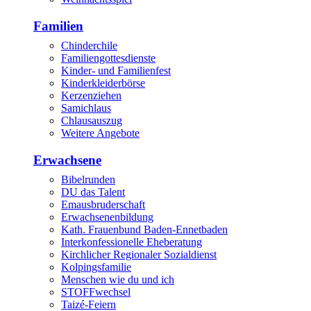
Familien
Chinderchile
Familiengottesdienste
Kinder- und Familienfest
Kinderkleiderbörse
Kerzenziehen
Samichlaus
Chlausauszug
Weitere Angebote
Erwachsene
Bibelrunden
DU das Talent
Emausbruderschaft
Erwachsenenbildung
Kath. Frauenbund Baden-Ennetbaden
Interkonfessionelle Eheberatung
Kirchlicher Regionaler Sozialdienst
Kolpingsfamilie
Menschen wie du und ich
STOFFwechsel
Taizé-Feiern