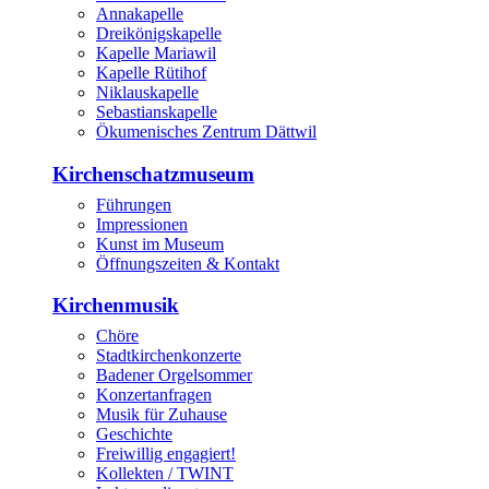
Annakapelle
Dreikönigskapelle
Kapelle Mariawil
Kapelle Rütihof
Niklauskapelle
Sebastianskapelle
Ökumenisches Zentrum Dättwil
Kirchenschatzmuseum
Führungen
Impressionen
Kunst im Museum
Öffnungszeiten & Kontakt
Kirchenmusik
Chöre
Stadtkirchenkonzerte
Badener Orgelsommer
Konzertanfragen
Musik für Zuhause
Geschichte
Freiwillig engagiert!
Kollekten / TWINT