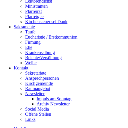
Lektorendienst
Ministranten
Pfarreirat
Pfarreiglas
Kirchensteuer sei Dank
Sakramente
Taufe
Eucharistie / Erstkommunion
Firmung
Ehe
Krankensalbung
Beichte/Versöhnung
Weihe
Kontakt
Sekretariate
Ansprechpersonen
Kirchgemeinde
Raumangebot
Newsletter
Impuls am Sonntag
Archiv Newsletter
Social Media
Offene Stellen
Links