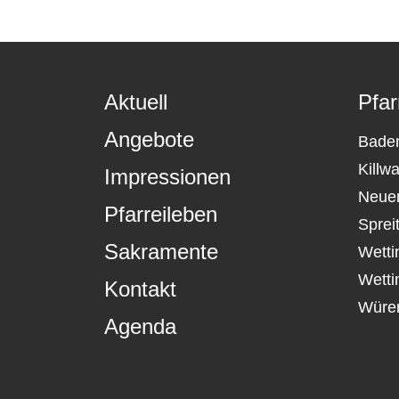
Aktuell
Pfar
Angebote
Bade
Killw
Impressionen
Neue
Pfarreileben
Sprei
Sakramente
Wetti
Wetti
Kontakt
Würe
Agenda