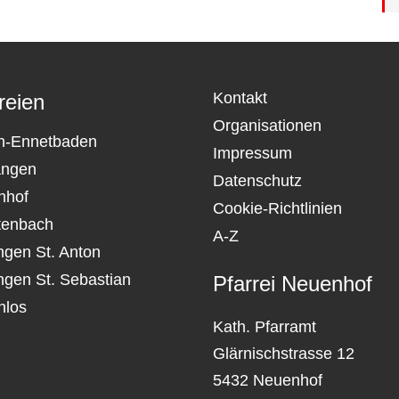
Kontakt
reien
Organisationen
n-Ennetbaden
Impressum
angen
Datenschutz
nhof
Cookie-Richtlinien
tenbach
A-Z
ngen St. Anton
ngen St. Sebastian
Pfarrei Neuenhof
nlos
Kath. Pfarramt
Glärnischstrasse 12
5432 Neuenhof