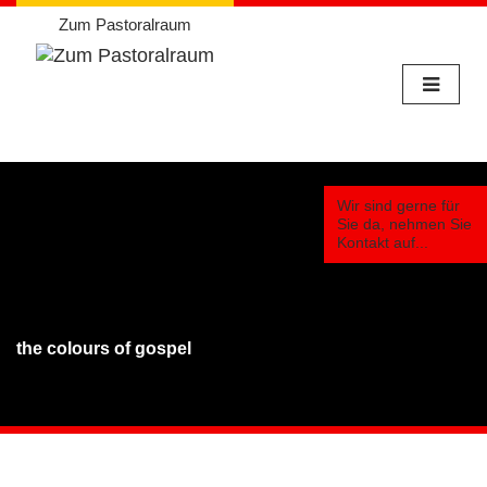
Zum Pastoralraum
Weiter
zum
Wir sind gerne für
Inhalt
Sie da, nehmen Sie
Kontakt auf...
the colours of gospel