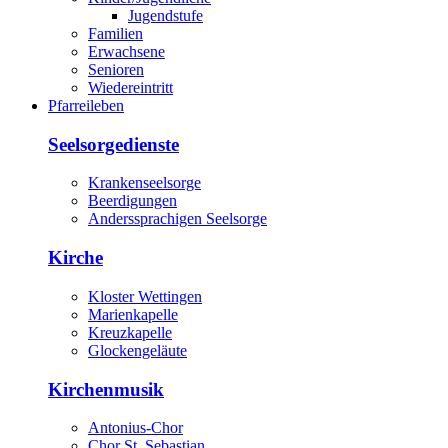
Jugendstufe
Familien
Erwachsene
Senioren
Wiedereintritt
Pfarreileben
Seelsorgedienste
Krankenseelsorge
Beerdigungen
Anderssprachigen Seelsorge
Kirche
Kloster Wettingen
Marienkapelle
Kreuzkapelle
Glockengeläute
Kirchenmusik
Antonius-Chor
Chor St. Sebastian