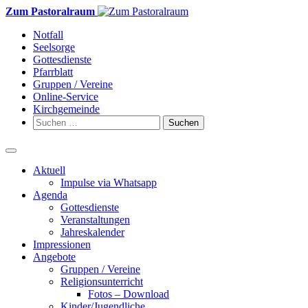
Weiter
Zum Pastoralraum
zum
Notfall
Inhalt
Seelsorge
Gottesdienste
Pfarrblatt
Gruppen / Vereine
Online-Service
Kirchgemeinde
Suchen
nach:
Aktuell
Impulse via Whatsapp
Agenda
Gottesdienste
Veranstaltungen
Jahreskalender
Impressionen
Angebote
Gruppen / Vereine
Religionsunterricht
Fotos – Download
Kinder/Jugendliche