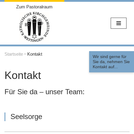
Zum Pastoralraum
Weiter
zum
Startseite
Kontakt
Wir sind gerne für
Inhalt
Sie da, nehmen Sie
Kontakt auf...
Kontakt
Für Sie da – unser Team:
Seelsorge