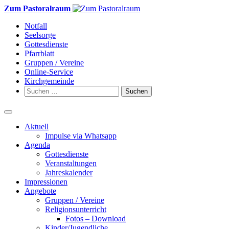
Weiter
Zum Pastoralraum
zum
Notfall
Inhalt
Seelsorge
Gottesdienste
Pfarrblatt
Gruppen / Vereine
Online-Service
Kirchgemeinde
Suchen
nach:
Aktuell
Impulse via Whatsapp
Agenda
Gottesdienste
Veranstaltungen
Jahreskalender
Impressionen
Angebote
Gruppen / Vereine
Religionsunterricht
Fotos – Download
Kinder/Jugendliche