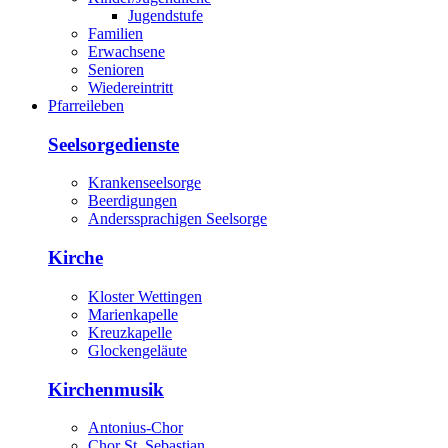
Jugendstufe
Familien
Erwachsene
Senioren
Wiedereintritt
Pfarreileben
Seelsorgedienste
Krankenseelsorge
Beerdigungen
Anderssprachigen Seelsorge
Kirche
Kloster Wettingen
Marienkapelle
Kreuzkapelle
Glockengeläute
Kirchenmusik
Antonius-Chor
Chor St. Sebastian