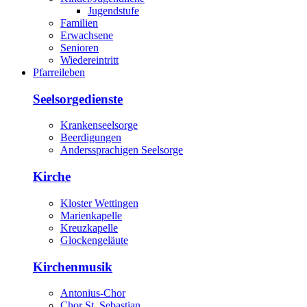
Jugendstufe
Familien
Erwachsene
Senioren
Wiedereintritt
Pfarreileben
Seelsorgedienste
Krankenseelsorge
Beerdigungen
Anderssprachigen Seelsorge
Kirche
Kloster Wettingen
Marienkapelle
Kreuzkapelle
Glockengeläute
Kirchenmusik
Antonius-Chor
Chor St. Sebastian