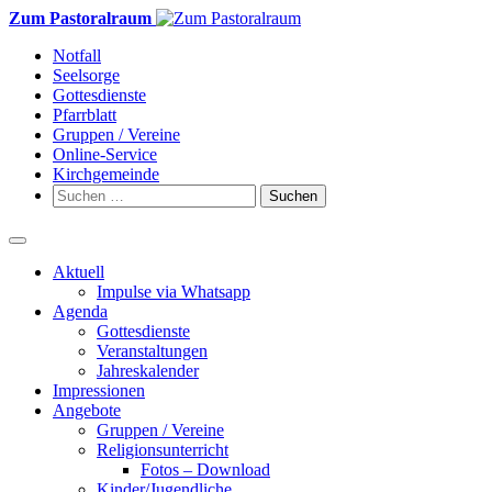
Weiter
Zum Pastoralraum
zum
Notfall
Inhalt
Seelsorge
Gottesdienste
Pfarrblatt
Gruppen / Vereine
Online-Service
Kirchgemeinde
Suchen
nach:
Aktuell
Impulse via Whatsapp
Agenda
Gottesdienste
Veranstaltungen
Jahreskalender
Impressionen
Angebote
Gruppen / Vereine
Religionsunterricht
Fotos – Download
Kinder/Jugendliche