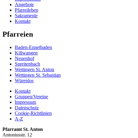
Angebote
Pfarreileben
Sakramente
Kontakt
Pfarreien
Baden-Ennetbaden
Killwangen
Neuenhof
Spreitenbach
Wettingen St. Anton
Wettingen St. Sebastian
Würenlos
Kontakt
Gruppen/Vereine
Impressum
Datenschutz
Cookie-Richtlinien
A-Z
Pfarramt St. Anton
Antoniusstr. 12