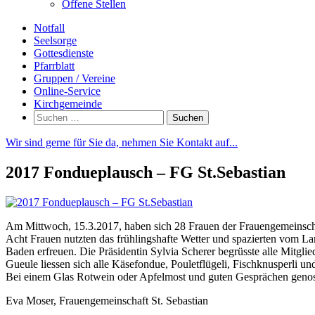
Offene Stellen
Notfall
Seelsorge
Gottesdienste
Pfarrblatt
Gruppen / Vereine
Online-Service
Kirchgemeinde
Suchen
nach:
Wir sind gerne für Sie da, nehmen Sie Kontakt auf...
2017 Fondueplausch – FG St.Sebastian
Am Mittwoch, 15.3.2017, haben sich 28 Frauen der Frauengemeinschaf
Acht Frauen nutzten das frühlingshafte Wetter und spazierten vom L
Baden erfreuen. Die Präsidentin Sylvia Scherer begrüsste alle Mitgli
Gueule liessen sich alle Käsefondue, Pouletflügeli, Fischknusperli u
Bei einem Glas Rotwein oder Apfelmost und guten Gesprächen genoss
Eva Moser, Frauengemeinschaft St. Sebastian