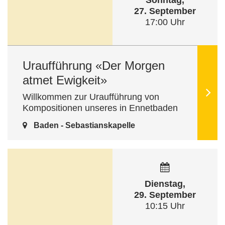
Sonntag,
27. September
17:00 Uhr
Uraufführung «Der Morgen
atmet Ewigkeit»
Willkommen zur Uraufführung von
Kompositionen unseres in Ennetbaden
wirkenden Kirchenmusikers Yves-Bernard
Baden - Sebastianskapelle
Mottier! Die Werke sind auf der neu
erschienenen CD «Der Morgen …
Dienstag,
29. September
10:15 Uhr