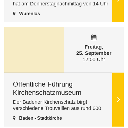
hat am Donnerstagnachmittag von 14 Uhr
bis 17 Uhr geöffnet. Herzlich willkommen!
Würenlos
Freitag,
25. September
12:00 Uhr
Öffentliche Führung
Kirchenschatzmuseum
Der Badener Kirchenschatz birgt
verschiedene Trouvaillen aus rund 600
Jahren Kirchengeschichte: Zu den
Baden - Stadtkirche
kostbaren Exponaten gehören Vortrage-
und Altarkreuze, die …