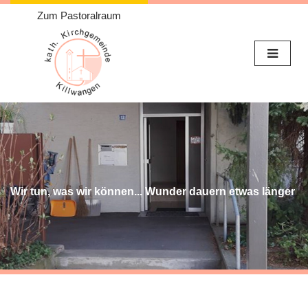
Zum Pastoralraum
Weiter
zum
Inhalt
Wir tun, was wir können... Wunder dauern etwas länger