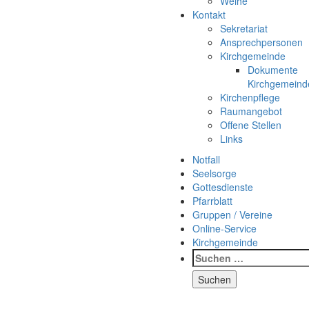
Weihe
Kontakt
Sekretariat
Ansprechpersonen
Kirchgemeinde
Dokumente
Kirchgemein
Kirchenpflege
Raumangebot
Offene Stellen
Links
Notfall
Seelsorge
Gottesdienste
Pfarrblatt
Gruppen / Vereine
Online-Service
Kirchgemeinde
Suchen
nach: