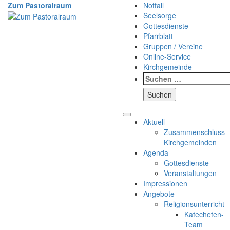
Weiter
Zum Pastoralraum
Notfall
zum
Seelsorge
Inhalt
Gottesdienste
Pfarrblatt
Gruppen / Vereine
Online-Service
Kirchgemeinde
Suchen
nach:
Aktuell
Zusammenschluss
Kirchgemeinden
Agenda
Gottesdienste
Veranstaltungen
Impressionen
Angebote
Religionsunterricht
Katecheten-
Team