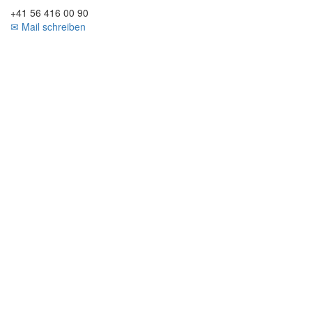
+41 56 416 00 90
✉ Mail schreiben
Zurück
nach
oben