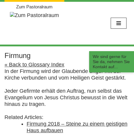
Zum Pastoralraum
Weiter
zum
Firmung
Wir sind gerne für
Inhalt
Sie da, nehmen Sie
« Back to Glossary Index
Kontakt auf...
In der Firmung wird der Glaubende enger mit der
Kirche verbunden und vom Heiligen Geist gestärkt.
Jeder Gefirmte erhält den Auftrag, nun selbst das
Evangelium von Jesus Christus bewusst in die Welt
hinaus zu tragen.
Related Articles:
Firmung 2018 – Steine zu einem geistigen
Haus aufbauen