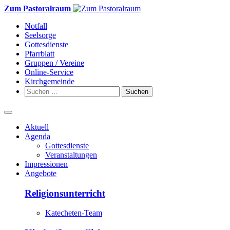
Weiter
Zum Pastoralraum
zum
Notfall
Inhalt
Seelsorge
Gottesdienste
Pfarrblatt
Gruppen / Vereine
Online-Service
Kirchgemeinde
Suchen
nach:
Aktuell
Agenda
Gottesdienste
Veranstaltungen
Impressionen
Angebote
Religionsunterricht
Katecheten-Team