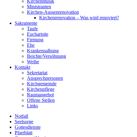
Kirchenmusik
Ministranten
Kirchen-Aussenrenovation
Kirchenrenovation – Was wird renoviert?
Sakramente
Taufe
Eucharistie
Firmung
Ehe
Krankensalbung
Beichte/Versöhnung
Weihe
Kontakt
Sekretariat
Ansprechpersonen
Kirchgemeinde
Kirchenpflege
Raumangebot
Offene Stellen
Links
Notfall
Seelsorge
Gottesdienste
Pfarrblatt