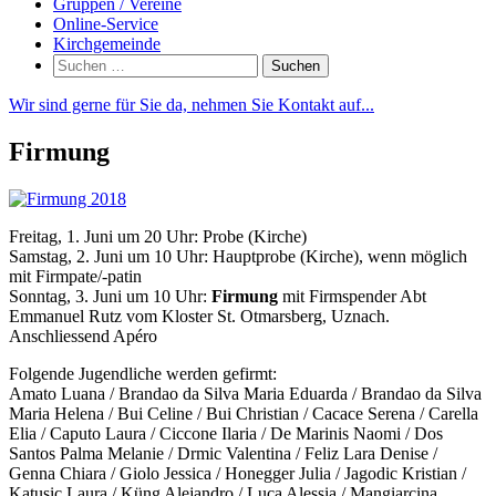
Gruppen / Vereine
Online-Service
Kirchgemeinde
Suchen
nach:
Wir sind gerne für Sie da, nehmen Sie Kontakt auf...
Firmung
Freitag, 1. Juni um 20 Uhr: Probe (Kirche)
Samstag, 2. Juni um 10 Uhr: Hauptprobe (Kirche), wenn möglich
mit Firmpate/-patin
Sonntag, 3. Juni um 10 Uhr:
Firmung
mit Firmspender Abt
Emmanuel Rutz vom Kloster St. Otmarsberg, Uznach.
Anschliessend Apéro
Folgende Jugendliche werden gefirmt:
Amato Luana / Brandao da Silva Maria Eduarda / Brandao da Silva
Maria Helena / Bui Celine / Bui Christian / Cacace Serena / Carella
Elia / Caputo Laura / Ciccone Ilaria / De Marinis Naomi / Dos
Santos Palma Melanie / Drmic Valentina / Feliz Lara Denise /
Genna Chiara / Giolo Jessica / Honegger Julia / Jagodic Kristian /
Katusic Laura / Küng Alejandro / Luca Alessia / Mangiarcina