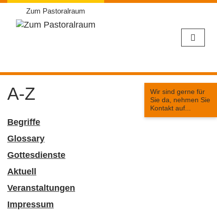
Zum Pastoralraum
Weiter
zum
A-Z
Wir sind gerne für
Inhalt
Sie da, nehmen Sie
Kontakt auf...
Begriffe
Glossary
Gottesdienste
Aktuell
Veranstaltungen
Impressum