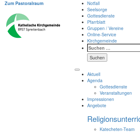
Weiter
Zum Pastoralraum
Notfall
zum
Seelsorge
Inhalt
Gottesdienste
Pfarrblatt
Gruppen / Vereine
Online-Service
Kirchgemeinde
Suchen
nach:
Aktuell
Agenda
Gottesdienste
Veranstaltungen
Impressionen
Angebote
Religionsunterri
Katecheten-Team