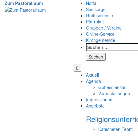
Weiter
Zum Pastoralraum
Notfall
zum
Seelsorge
Inhalt
Gottesdienste
Pfarrblatt
Gruppen / Vereine
Online-Service
Kirchgemeinde
Suchen
nach:
Aktuell
Agenda
Gottesdienste
Veranstaltungen
Impressionen
Angebote
Religionsunterri
Katecheten-Team