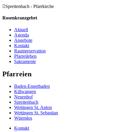
Spreitenbach - Pfarrkirche
Rosenkranzgebet
Aktuell
Agenda
Angebote
Kontakt
Raumreservation
Pfarreileben
Sakramente
Pfarreien
Baden-Ennetbaden
Killwangen
Neuenhof
Spreitenbach
Wettingen St. Anton
Wettingen St. Sebastian
Würenlos
Kontakt