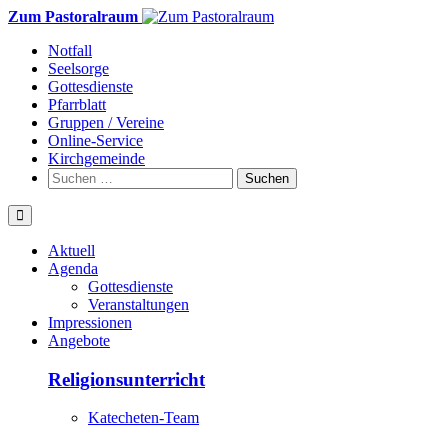
Weiter
Zum Pastoralraum
zum
Notfall
Inhalt
Seelsorge
Gottesdienste
Pfarrblatt
Gruppen / Vereine
Online-Service
Kirchgemeinde
Suchen
nach:
Aktuell
Agenda
Gottesdienste
Veranstaltungen
Impressionen
Angebote
Religionsunterricht
Katecheten-Team