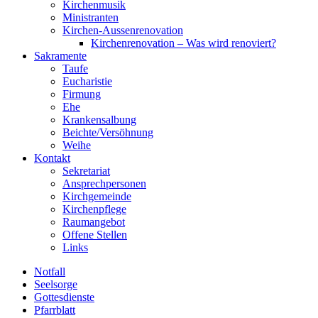
Kirchenmusik
Ministranten
Kirchen-Aussenrenovation
Kirchenrenovation – Was wird renoviert?
Sakramente
Taufe
Eucharistie
Firmung
Ehe
Krankensalbung
Beichte/Versöhnung
Weihe
Kontakt
Sekretariat
Ansprechpersonen
Kirchgemeinde
Kirchenpflege
Raumangebot
Offene Stellen
Links
Notfall
Seelsorge
Gottesdienste
Pfarrblatt