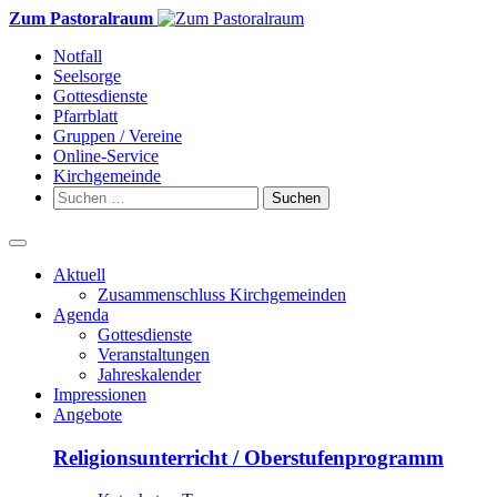
Weiter
Zum Pastoralraum
zum
Notfall
Inhalt
Seelsorge
Gottesdienste
Pfarrblatt
Gruppen / Vereine
Online-Service
Kirchgemeinde
Suchen
nach:
Aktuell
Zusammenschluss Kirchgemeinden
Agenda
Gottesdienste
Veranstaltungen
Jahreskalender
Impressionen
Angebote
Religionsunterricht / Oberstufenprogramm