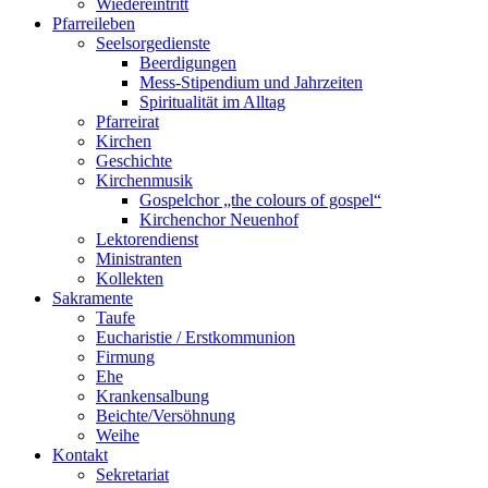
Wiedereintritt
Pfarreileben
Seelsorgedienste
Beerdigungen
Mess-Stipendium und Jahrzeiten
Spiritualität im Alltag
Pfarreirat
Kirchen
Geschichte
Kirchenmusik
Gospelchor „the colours of gospel“
Kirchenchor Neuenhof
Lektorendienst
Ministranten
Kollekten
Sakramente
Taufe
Eucharistie / Erstkommunion
Firmung
Ehe
Krankensalbung
Beichte/Versöhnung
Weihe
Kontakt
Sekretariat