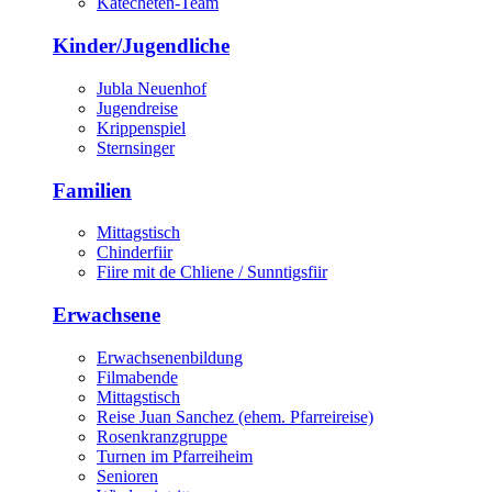
Katecheten-Team
Kinder/Jugendliche
Jubla Neuenhof
Jugendreise
Krippenspiel
Sternsinger
Familien
Mittagstisch
Chinderfiir
Fiire mit de Chliene / Sunntigsfiir
Erwachsene
Erwachsenenbildung
Filmabende
Mittagstisch
Reise Juan Sanchez (ehem. Pfarreireise)
Rosenkranzgruppe
Turnen im Pfarreiheim
Senioren