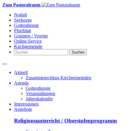
Weiter
Zum Pastoralraum
zum
Notfall
Inhalt
Seelsorge
Gottesdienste
Pfarrblatt
Gruppen / Vereine
Online-Service
Kirchgemeinde
Suchen
nach:
Aktuell
Zusammenschluss Kirchgemeinden
Agenda
Gottesdienste
Veranstaltungen
Jahreskalender
Impressionen
Angebote
Religionsunterricht / Oberstufenprogramm