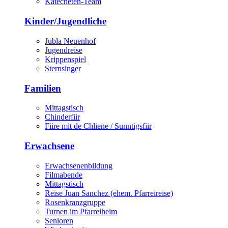
Katecheten-Team
Kinder/Jugendliche
Jubla Neuenhof
Jugendreise
Krippenspiel
Sternsinger
Familien
Mittagstisch
Chinderfiir
Fiire mit de Chliene / Sunntigsfiir
Erwachsene
Erwachsenenbildung
Filmabende
Mittagstisch
Reise Juan Sanchez (ehem. Pfarreireise)
Rosenkranzgruppe
Turnen im Pfarreiheim
Senioren