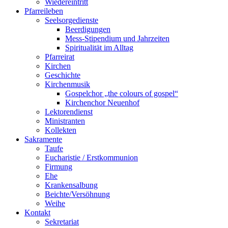
Wiedereintritt
Pfarreileben
Seelsorgedienste
Beerdigungen
Mess-Stipendium und Jahrzeiten
Spiritualität im Alltag
Pfarreirat
Kirchen
Geschichte
Kirchenmusik
Gospelchor „the colours of gospel“
Kirchenchor Neuenhof
Lektorendienst
Ministranten
Kollekten
Sakramente
Taufe
Eucharistie / Erstkommunion
Firmung
Ehe
Krankensalbung
Beichte/Versöhnung
Weihe
Kontakt
Sekretariat