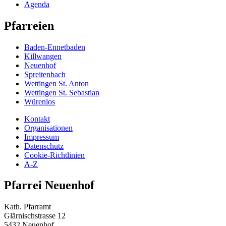
Agenda
Pfarreien
Baden-Ennetbaden
Killwangen
Neuenhof
Spreitenbach
Wettingen St. Anton
Wettingen St. Sebastian
Würenlos
Kontakt
Organisationen
Impressum
Datenschutz
Cookie-Richtlinien
A-Z
Pfarrei Neuenhof
Kath. Pfarramt
Glärnischstrasse 12
5432 Neuenhof