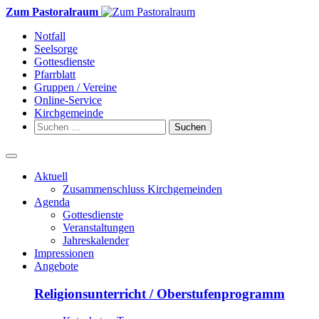
Weiter
Zum Pastoralraum
zum
Notfall
Inhalt
Seelsorge
Gottesdienste
Pfarrblatt
Gruppen / Vereine
Online-Service
Kirchgemeinde
Suchen
nach:
Aktuell
Zusammenschluss Kirchgemeinden
Agenda
Gottesdienste
Veranstaltungen
Jahreskalender
Impressionen
Angebote
Religionsunterricht / Oberstufenprogramm