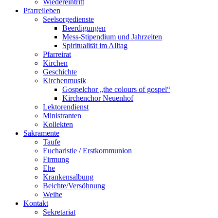
Wiedereintritt
Pfarreileben
Seelsorgedienste
Beerdigungen
Mess-Stipendium und Jahrzeiten
Spiritualität im Alltag
Pfarreirat
Kirchen
Geschichte
Kirchenmusik
Gospelchor „the colours of gospel“
Kirchenchor Neuenhof
Lektorendienst
Ministranten
Kollekten
Sakramente
Taufe
Eucharistie / Erstkommunion
Firmung
Ehe
Krankensalbung
Beichte/Versöhnung
Weihe
Kontakt
Sekretariat