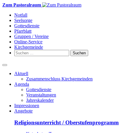
Weiter
Zum Pastoralraum
zum
Notfall
Inhalt
Seelsorge
Gottesdienste
Pfarrblatt
Gruppen / Vereine
Online-Service
Kirchgemeinde
Suchen
nach:
Aktuell
Zusammenschluss Kirchgemeinden
Agenda
Gottesdienste
Veranstaltungen
Jahreskalender
Impressionen
Angebote
Religionsunterricht / Oberstufenprogramm