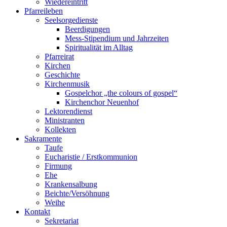
Wiedereintritt
Pfarreileben
Seelsorgedienste
Beerdigungen
Mess-Stipendium und Jahrzeiten
Spiritualität im Alltag
Pfarreirat
Kirchen
Geschichte
Kirchenmusik
Gospelchor „the colours of gospel“
Kirchenchor Neuenhof
Lektorendienst
Ministranten
Kollekten
Sakramente
Taufe
Eucharistie / Erstkommunion
Firmung
Ehe
Krankensalbung
Beichte/Versöhnung
Weihe
Kontakt
Sekretariat