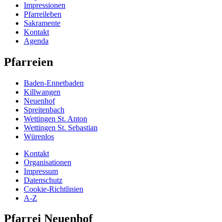
Impressionen
Pfarreileben
Sakramente
Kontakt
Agenda
Pfarreien
Baden-Ennetbaden
Killwangen
Neuenhof
Spreitenbach
Wettingen St. Anton
Wettingen St. Sebastian
Würenlos
Kontakt
Organisationen
Impressum
Datenschutz
Cookie-Richtlinien
A-Z
Pfarrei Neuenhof