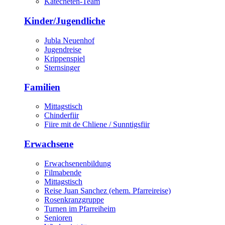
Katecheten-Team
Kinder/Jugendliche
Jubla Neuenhof
Jugendreise
Krippenspiel
Sternsinger
Familien
Mittagstisch
Chinderfiir
Fiire mit de Chliene / Sunntigsfiir
Erwachsene
Erwachsenenbildung
Filmabende
Mittagstisch
Reise Juan Sanchez (ehem. Pfarreireise)
Rosenkranzgruppe
Turnen im Pfarreiheim
Senioren