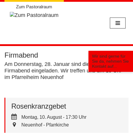
Zum Pastoralraum
Weiter
zum
Firmabend
Wir sind gerne für
Inhalt
Sie da, nehmen Sie
Am Donnerstag, 28. Januar sind die Firmanden zum
Kontakt auf...
Firmabend eingeladen. Wir treffen uns um 19 Uhr
im Pfarreiheim Neuenhof
Rosenkranzgebet
Montag, 10. August - 17:30 Uhr
Neuenhof - Pfarrkirche