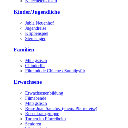
Katecheten-Team
Kinder/Jugendliche
Jubla Neuenhof
Jugendreise
Krippenspiel
Sternsinger
Familien
Mittagstisch
Chinderfiir
Fiire mit de Chliene / Sunntigsfiir
Erwachsene
Erwachsenenbildung
Filmabende
Mittagstisch
Reise Juan Sanchez (ehem. Pfarreireise)
Rosenkranzgruppe
Turnen im Pfarreiheim
Senioren