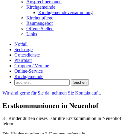
Ansprechpersonen
Kirchgemeinde
Kirchgemeindeversammlung
Kirchenpflege
Raumangebot
Offene Stellen
Links
Notfall
Seelsorge
Gottesdienste
Pfarrblatt
Gruppen / Vereine
Online-Service
Kirchgemeinde
Suchen
nach:
Wir sind gerne für Sie da, nehmen Sie Kontakt auf...
Erstkommunionen in Neuenhof
31 Kinder dürfen dieses Jahr ihre
Erstkommunion
in Neuenhof
feiern.
Die Kinder wurden in 3 Gruppen aufgeteilt: