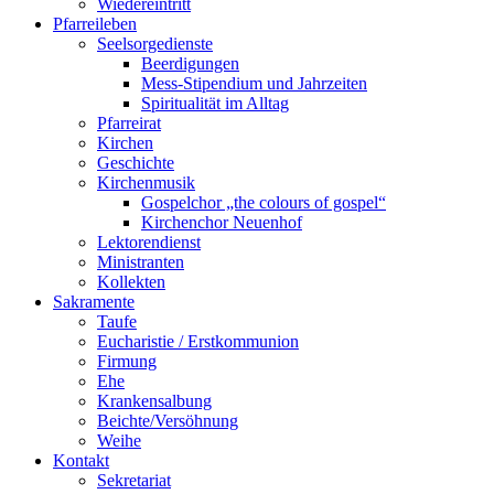
Wiedereintritt
Pfarreileben
Seelsorgedienste
Beerdigungen
Mess-Stipendium und Jahrzeiten
Spiritualität im Alltag
Pfarreirat
Kirchen
Geschichte
Kirchenmusik
Gospelchor „the colours of gospel“
Kirchenchor Neuenhof
Lektorendienst
Ministranten
Kollekten
Sakramente
Taufe
Eucharistie / Erstkommunion
Firmung
Ehe
Krankensalbung
Beichte/Versöhnung
Weihe
Kontakt
Sekretariat