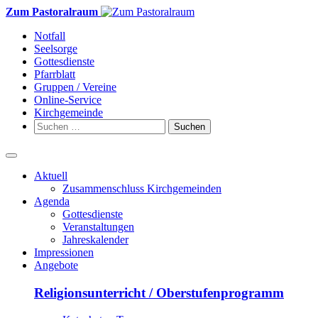
Weiter
Zum Pastoralraum
zum
Notfall
Inhalt
Seelsorge
Gottesdienste
Pfarrblatt
Gruppen / Vereine
Online-Service
Kirchgemeinde
Suchen
nach:
Aktuell
Zusammenschluss Kirchgemeinden
Agenda
Gottesdienste
Veranstaltungen
Jahreskalender
Impressionen
Angebote
Religionsunterricht / Oberstufenprogramm