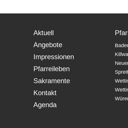
Aktuell
Pfar
Angebote
Bade
Killw
Impressionen
Neue
Pfarreileben
Sprei
Sakramente
Wetti
Wetti
Kontakt
Würe
Agenda