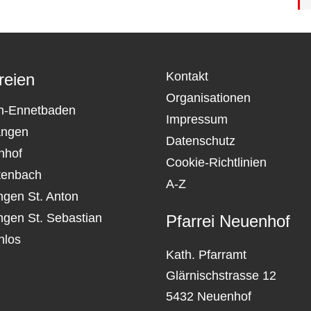
Kontakt
reien
Organisationen
n-Ennetbaden
Impressum
angen
Datenschutz
nhof
Cookie-Richtlinien
tenbach
A-Z
ngen St. Anton
ngen St. Sebastian
Pfarrei Neuenhof
nlos
Kath. Pfarramt
Glärnischstrasse 12
5432 Neuenhof