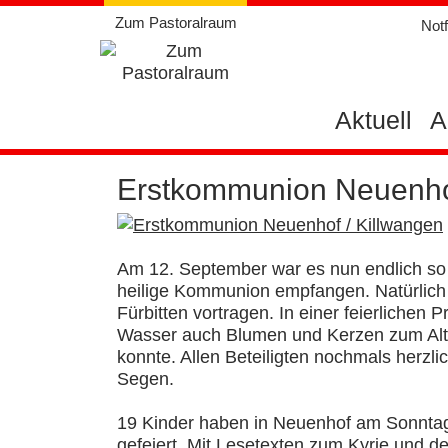
Weiter
Zum Pastoralraum
Notf
zum
Inhalt
Aktuell
A
Erstkommunion Neuenhof
Am 12. September war es nun endlich so w
heilige Kommunion empfangen. Natürlich 
Fürbitten vortragen. In einer feierlichen
Wasser auch Blumen und Kerzen zum Altar
konnte. Allen Beteiligten nochmals her
Segen.
19 Kinder haben in Neuenhof am Sonntag
gefeiert. Mit Lesetexten zum Kyrie und de