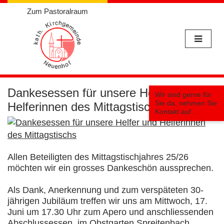
Zum Pastoralraum
Weiter
zum
Dankesessen für unsere Helfer und
Wir sind gerne für
Inhalt
Sie da, nehmen Sie
Helferinnen des Mittagstischs
Kontakt auf...
Allen Beteiligten des Mittagstischjahres 25/26
möchten wir ein grosses Dankeschön aussprechen.
Als Dank, Anerkennung und zum verspäteten 30-
jährigen Jubiläum treffen wir uns am Mittwoch, 17.
Juni um 17.30 Uhr zum Apero und anschliessenden
Abschlussessen, im Obstgarten Spreitenbach.