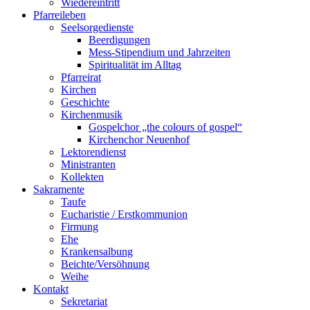
Wiedereintritt
Pfarreileben
Seelsorgedienste
Beerdigungen
Mess-Stipendium und Jahrzeiten
Spiritualität im Alltag
Pfarreirat
Kirchen
Geschichte
Kirchenmusik
Gospelchor „the colours of gospel“
Kirchenchor Neuenhof
Lektorendienst
Ministranten
Kollekten
Sakramente
Taufe
Eucharistie / Erstkommunion
Firmung
Ehe
Krankensalbung
Beichte/Versöhnung
Weihe
Kontakt
Sekretariat