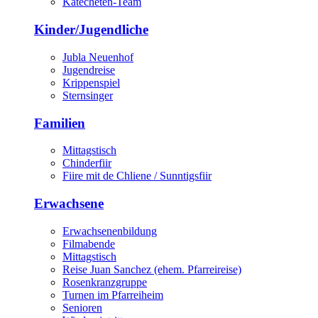
Katecheten-Team
Kinder/Jugendliche
Jubla Neuenhof
Jugendreise
Krippenspiel
Sternsinger
Familien
Mittagstisch
Chinderfiir
Fiire mit de Chliene / Sunntigsfiir
Erwachsene
Erwachsenenbildung
Filmabende
Mittagstisch
Reise Juan Sanchez (ehem. Pfarreireise)
Rosenkranzgruppe
Turnen im Pfarreiheim
Senioren