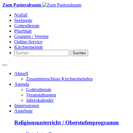
Weiter
Zum Pastoralraum
zum
Notfall
Inhalt
Seelsorge
Gottesdienste
Pfarrblatt
Gruppen / Vereine
Online-Service
Kirchgemeinde
Suchen
nach:
Aktuell
Zusammenschluss Kirchgemeinden
Agenda
Gottesdienste
Veranstaltungen
Jahreskalender
Impressionen
Angebote
Religionsunterricht / Oberstufenprogramm