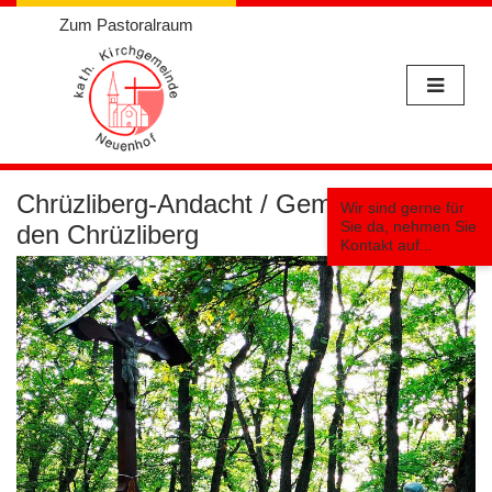
Zum Pastoralraum
Weiter
zum
Chrüzliberg-Andacht / Gemeinsam auf
Wir sind gerne für
Inhalt
Sie da, nehmen Sie
den Chrüzliberg
Kontakt auf...