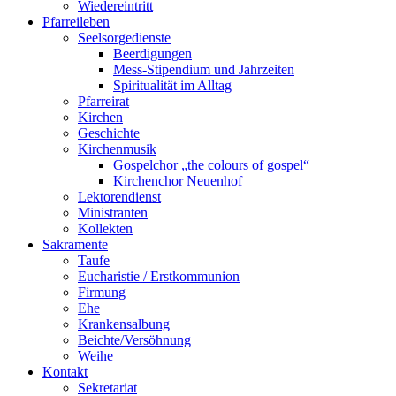
Wiedereintritt
Pfarreileben
Seelsorgedienste
Beerdigungen
Mess-Stipendium und Jahrzeiten
Spiritualität im Alltag
Pfarreirat
Kirchen
Geschichte
Kirchenmusik
Gospelchor „the colours of gospel“
Kirchenchor Neuenhof
Lektorendienst
Ministranten
Kollekten
Sakramente
Taufe
Eucharistie / Erstkommunion
Firmung
Ehe
Krankensalbung
Beichte/Versöhnung
Weihe
Kontakt
Sekretariat