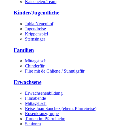
Katecheten-Team
Kinder/Jugendliche
Jubla Neuenhof
Jugendreise
Krippenspiel
Sternsinger
Familien
Mittagstisch
Chinderfiir
Fiire mit de Chliene / Sunntigsfiir
Erwachsene
Erwachsenenbildung
Filmabende
Mittagstisch
Reise Juan Sanchez (ehem. Pfarreireise)
Rosenkranzgruppe
Turnen im Pfarreiheim
Senioren