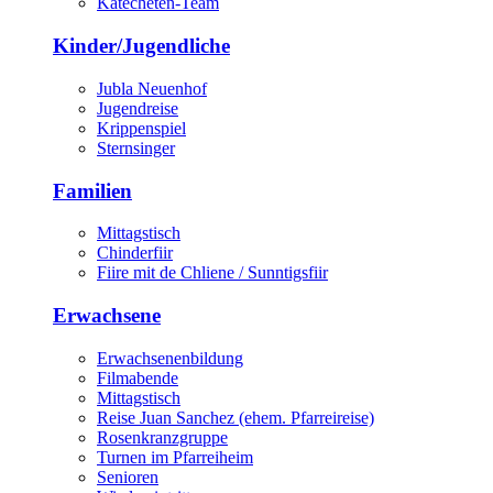
Katecheten-Team
Kinder/Jugendliche
Jubla Neuenhof
Jugendreise
Krippenspiel
Sternsinger
Familien
Mittagstisch
Chinderfiir
Fiire mit de Chliene / Sunntigsfiir
Erwachsene
Erwachsenenbildung
Filmabende
Mittagstisch
Reise Juan Sanchez (ehem. Pfarreireise)
Rosenkranzgruppe
Turnen im Pfarreiheim
Senioren