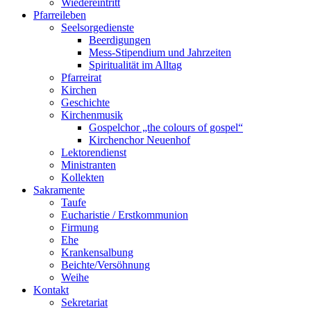
Wiedereintritt
Pfarreileben
Seelsorgedienste
Beerdigungen
Mess-Stipendium und Jahrzeiten
Spiritualität im Alltag
Pfarreirat
Kirchen
Geschichte
Kirchenmusik
Gospelchor „the colours of gospel“
Kirchenchor Neuenhof
Lektorendienst
Ministranten
Kollekten
Sakramente
Taufe
Eucharistie / Erstkommunion
Firmung
Ehe
Krankensalbung
Beichte/Versöhnung
Weihe
Kontakt
Sekretariat