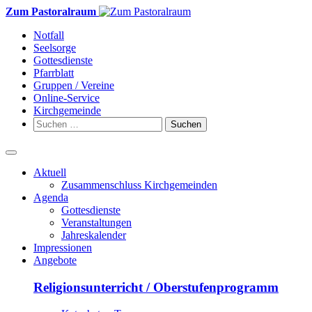
Weiter
Zum Pastoralraum
zum
Notfall
Inhalt
Seelsorge
Gottesdienste
Pfarrblatt
Gruppen / Vereine
Online-Service
Kirchgemeinde
Suchen
nach:
Aktuell
Zusammenschluss Kirchgemeinden
Agenda
Gottesdienste
Veranstaltungen
Jahreskalender
Impressionen
Angebote
Religionsunterricht / Oberstufenprogramm