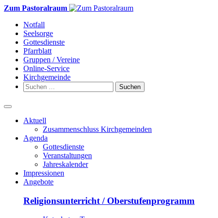
Weiter
Zum Pastoralraum
zum
Notfall
Inhalt
Seelsorge
Gottesdienste
Pfarrblatt
Gruppen / Vereine
Online-Service
Kirchgemeinde
Suchen
nach:
Aktuell
Zusammenschluss Kirchgemeinden
Agenda
Gottesdienste
Veranstaltungen
Jahreskalender
Impressionen
Angebote
Religionsunterricht / Oberstufenprogramm