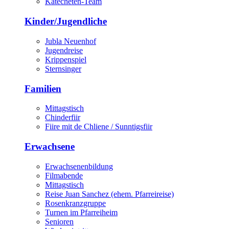
Katecheten-Team
Kinder/Jugendliche
Jubla Neuenhof
Jugendreise
Krippenspiel
Sternsinger
Familien
Mittagstisch
Chinderfiir
Fiire mit de Chliene / Sunntigsfiir
Erwachsene
Erwachsenenbildung
Filmabende
Mittagstisch
Reise Juan Sanchez (ehem. Pfarreireise)
Rosenkranzgruppe
Turnen im Pfarreiheim
Senioren