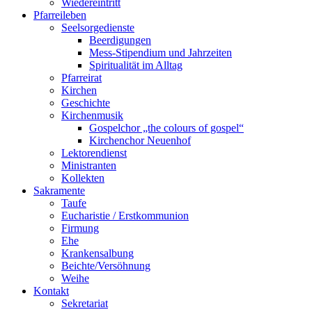
Wiedereintritt
Pfarreileben
Seelsorgedienste
Beerdigungen
Mess-Stipendium und Jahrzeiten
Spiritualität im Alltag
Pfarreirat
Kirchen
Geschichte
Kirchenmusik
Gospelchor „the colours of gospel“
Kirchenchor Neuenhof
Lektorendienst
Ministranten
Kollekten
Sakramente
Taufe
Eucharistie / Erstkommunion
Firmung
Ehe
Krankensalbung
Beichte/Versöhnung
Weihe
Kontakt
Sekretariat