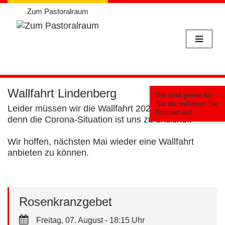
Zum Pastoralraum
Weiter
zum
Wallfahrt Lindenberg
Wir sind gerne für
Inhalt
Sie da, nehmen Sie
Leider müssen wir die Wallfahrt 2020 absagen,
Kontakt auf...
denn die Corona-Situation ist uns zu unsicher.
Wir hoffen, nächsten Mai wieder eine Wallfahrt
anbieten zu können.
Rosenkranzgebet
Freitag, 07. August - 18:15 Uhr