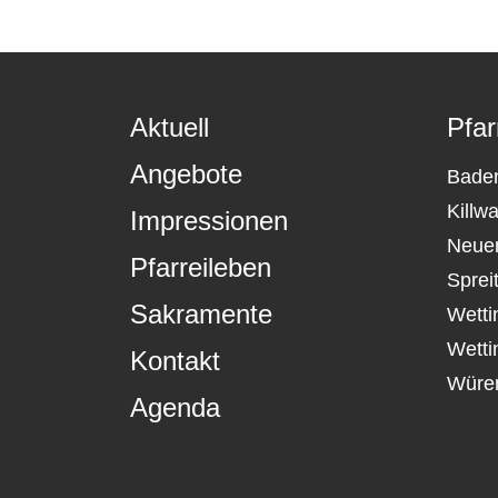
Aktuell
Pfar
Angebote
Bade
Killw
Impressionen
Neue
Pfarreileben
Sprei
Sakramente
Wetti
Wetti
Kontakt
Würe
Agenda