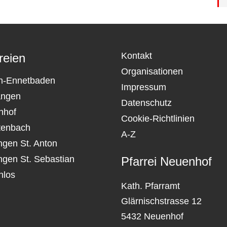
Kontakt
reien
Organisationen
n-Ennetbaden
Impressum
angen
Datenschutz
nhof
Cookie-Richtlinien
tenbach
A-Z
ngen St. Anton
ngen St. Sebastian
Pfarrei Neuenhof
nlos
Kath. Pfarramt
Glärnischstrasse 12
5432 Neuenhof