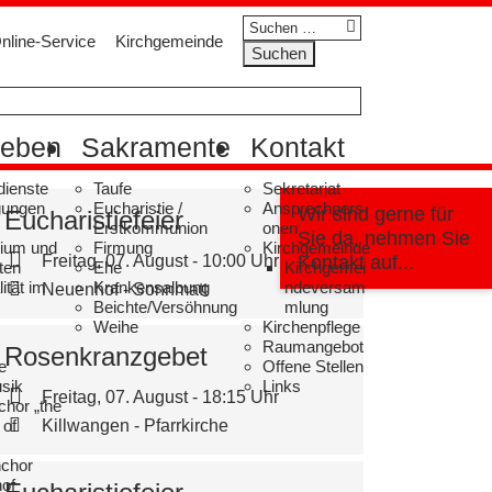
Suchen
nline-Service
Kirchgemeinde
nach:
leben
Sakramente
Kontakt
dienste
Taufe
Sekretariat
gungen
Eucharistie /
Ansprechpers
Wir sind gerne für
Eucharistiefeier
Erstkommunion
onen
Sie da, nehmen Sie
dium und
Firmung
Kirchgemeinde
Freitag, 07. August - 10:00 Uhr
Kontakt auf...
ten
Ehe
Kirchgemei
lität im
Krankensalbung
ndeversam
Neuenhof - Sonnmatt
Beichte/Versöhnung
mlung
Weihe
Kirchenpflege
Raumangebot
Rosenkranzgebet
e
Offene Stellen
sik
Links
Freitag, 07. August - 18:15 Uhr
chor „the
 of
Killwangen - Pfarrkirche
nchor
of