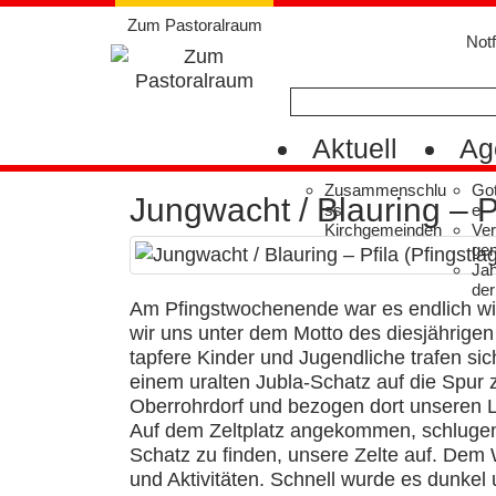
Weiter
Zum Pastoralraum
zum
Notf
Inhalt
Aktuell
Ag
Zusammenschlu
Got
Jungwacht / Blauring – P
ss
e
Kirchgemeinden
Ver
ge
Ja
der
Am Pfingstwochenende war es endlich w
wir uns unter dem Motto des diesjährige
tapfere Kinder und Jugendliche trafen s
einem uralten Jubla-Schatz auf die Spur 
Oberrohrdorf und bezogen dort unseren L
Auf dem Zeltplatz angekommen, schlugen 
Schatz zu finden, unsere Zelte auf. Dem W
und Aktivitäten. Schnell wurde es dunkel 