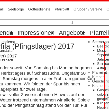
all
Seelsorge
Gottesdienste
Pfarrblatt
Gruppen / Vereine
O
enda
Impressionen
Angebote
Pfarrei
tesdienst
Seelsorge
fila (Pfingstlager) 2017
Beerdi
anstaltun
Mess-
n
Stipen
hreskalen
Jahrzei
Spiritua
ieder soweit. Von Samstag bis Montag begaben
Alltag
Pfarreirat
n Herbstlagers auf Schatzsuche. Ungefähr 50
Kirchen
ich Samstag morgens in aller Früh, um gemeinsam
Geschicht
zu kommen. Wir folgten der Spur bis nach
Kirchenmu
agerplatz für zwei Tage.
Gospel
wir voller Zuversicht einen Hinweis auf den
colours
gospel“
etter trotzend unternahmen wir allerlei Spiele
Kirche
und der Pfingstsonntag stand vor der Tür. Für
Neuenh