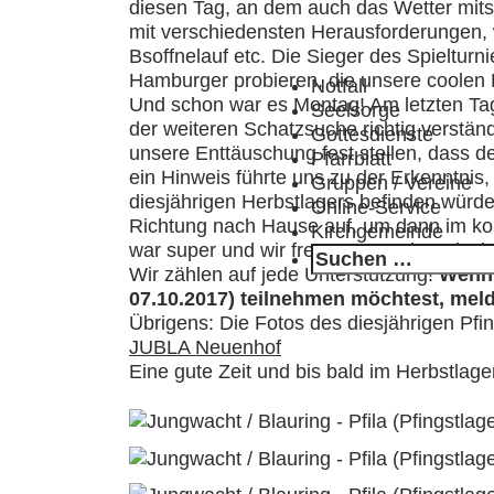
diesen Tag, an dem auch das Wetter mitsp
mit verschiedensten Herausforderungen, wi
Bsoffnelauf etc. Die Sieger des Spielturn
Hamburger probieren, die unsere coolen K
Notfall
Und schon war es Montag! Am letzten Tag
Seelsorge
der weiteren Schatzsuche richtig verstän
Gottesdienste
unsere Enttäuschung fest stellen, dass 
Pfarrblatt
ein Hinweis führte uns zu der Erkenntnis
Gruppen / Vereine
diesjährigen Herbstlagers befinden würde
Online-Service
Richtung nach Hause auf, um dann im ko
Kirchgemeinde
war super und wir freuen uns schon riesi
Suchen
Wir zählen auf jede Unterstützung!
Wenn 
nach:
07.10.2017) teilnehmen möchtest, mel
Übrigens: Die Fotos des diesjährigen Pfi
JUBLA Neuenhof
Eine gute Zeit und bis bald im Herbstlage