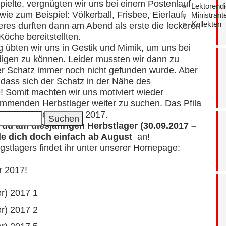
ielte, vergnügten wir uns bei einem Postenlauf
Lektorendi
e zum Beispiel: Völkerball, Frisbee, Eierlauf,
Ministrant
Kollekten
ieres durften dann am Abend als erste die leckeren
öche bereitstellten.
 übten wir uns in Gestik und Mimik, um uns bei
digen zu können. Leider mussten wir dann zu
der Schatz immer noch nicht gefunden wurde. Aber
, dass sich der Schatz in der Nähe des
! Somit machten wir uns motiviert wieder
mmenden Herbstlager weiter zu suchen. Das Pfila
g auf das Herbstlager 2017.
du am diesjährigen Herbstlager (30.09.2017 –
de dich doch einfach ab August
an!
ngstlagers findet ihr unter unserer Homepage:
r 2017!