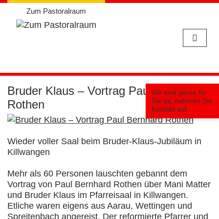
Zum Pastoralraum
Weiter
zum
Bruder Klaus – Vortrag Paul Bernhard
Wir sind gerne für
Inhalt
Sie da, nehmen Sie
Rothen
Kontakt auf...
Wieder voller Saal beim Bruder-Klaus-Jubiläum in
Killwangen
Mehr als 60 Personen lauschten gebannt dem
Vortrag von Paul Bernhard Rothen über Mani Matter
und Bruder Klaus im Pfarreisaal in Killwangen.
Etliche waren eigens aus Aarau, Wettingen und
Spreitenbach angereist. Der reformierte Pfarrer und