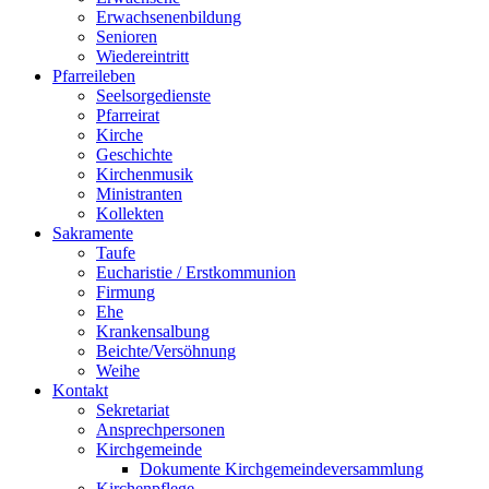
Erwachsenenbildung
Senioren
Wiedereintritt
Pfarreileben
Seelsorgedienste
Pfarreirat
Kirche
Geschichte
Kirchenmusik
Ministranten
Kollekten
Sakramente
Taufe
Eucharistie / Erstkommunion
Firmung
Ehe
Krankensalbung
Beichte/Versöhnung
Weihe
Kontakt
Sekretariat
Ansprechpersonen
Kirchgemeinde
Dokumente Kirchgemeindeversammlung
Kirchenpflege