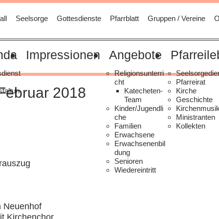
all
Seelsorge
Gottesdienste
Pfarrblatt
Gruppen / Vereine
O
nda
Impressionen
Angebote
Pfarreil
sdienst
Religionsunterri
Seelsorgedie
cht
Pfarreirat
 Februar 2018
taltun
Katecheten-
Kirche
Team
Geschichte
Kinder/Jugendli
Kirchenmusi
che
Ministranten
Familien
Kollekten
Erwachsene
Erwachsenenbil
dung
Senioren
erauszug
Wiedereintritt
n Neuenhof
it Kirchenchor