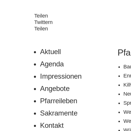
Teilen
Twittern
Teilen
Aktuell
Pfa
Agenda
Ba
Impressionen
En
Ki
Angebote
Ne
Pfarreileben
Sp
Sakramente
Wet
Wet
Kontakt
Wü