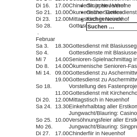
Di 16.
17.00
Chinderfiir in Neuenhof
Gruppen / Vereine
So 21.
10.00
Ökumenischer Gottesdienst
Online-Service
Di 23.
12.00
Mittagstisch in Neuenhof
Kirchgemeinde
Suchen
So 28.
Gottesdienste in Killwange
nach:
.
Februar
Sa 3.
18.30
Gottesdienst mit Blasiusse
So 4.
Gottesdienste mit Blasius
Mi 7
14.00
Senioren-Spielnachmittag i
Do 8.
14.00
Ökumenische Senioren-Fas
Mi 14.
09.00
Gottesdienst zu Aschermitt
19.00
Gottesdienst zu Aschermit
So 18.
Vorstellung des Fastenproje
11.00
Gottesdienst mit Kirchench
Di 20.
12.00
Mittagstisch in Neuenhof
Sa 24.
13.30
Einkehrhalbtag aller Erstk
Jungwacht/Blauring: Casin
So 25.
10.00
Versöhnungsfeier aller Ers
Mo 26.
Jungwacht/Blauring: Singp
Di 27.
17.00
Chinderfiir in Neuenhof