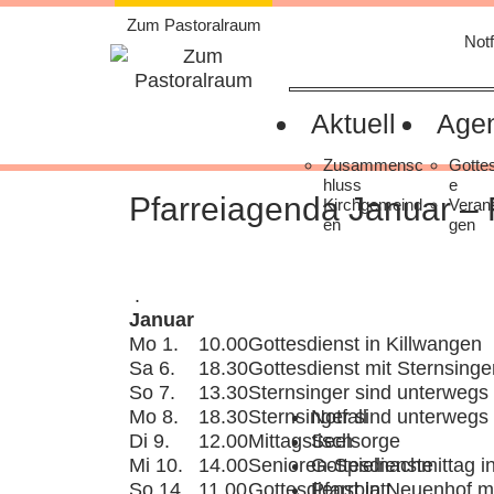
Weiter
Zum Pastoralraum
zum
Notf
Inhalt
Aktuell
Age
Zusammensc
Gotte
hluss
e
Pfarreiagenda Januar –
Kirchgemeind
Verans
en
gen
.
Januar
Mo 1.
10.00
Gottesdienst in Killwangen
Sa 6.
18.30
Gottesdienst mit Sternsing
So 7.
13.30
Sternsinger sind unterwegs
Mo 8.
18.30
Sternsinger sind unterwegs
Notfall
Di 9.
12.00
Mittagstisch
Seelsorge
Mi 10.
14.00
Senioren-Spielnachmittag i
Gottesdienste
So 14.
11.00
Gottesdienst in Neuenhof m
Pfarrblatt