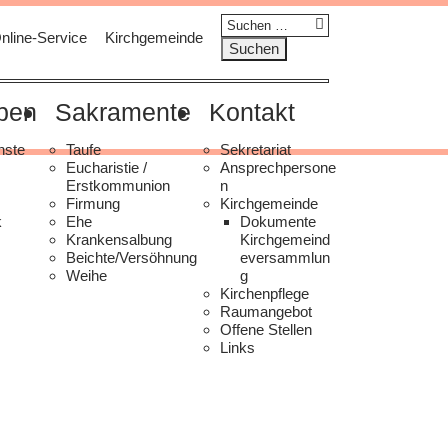
Suchen
nline-Service
Kirchgemeinde
nach:
eben
Sakramente
Kontakt
nste
Taufe
Sekretariat
Eucharistie /
Ansprechpersone
Erstkommunion
n
Firmung
Kirchgemeinde
k
Ehe
Dokumente
Krankensalbung
Kirchgemeind
Beichte/Versöhnung
eversammlun
Weihe
g
Kirchenpflege
Raumangebot
Offene Stellen
Links