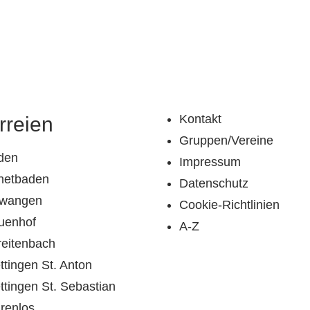
Kontakt
rreien
Gruppen/Vereine
den
Impressum
netbaden
Datenschutz
llwangen
Cookie-Richtlinien
uenhof
A-Z
reitenbach
tingen St. Anton
tingen St. Sebastian
renlos