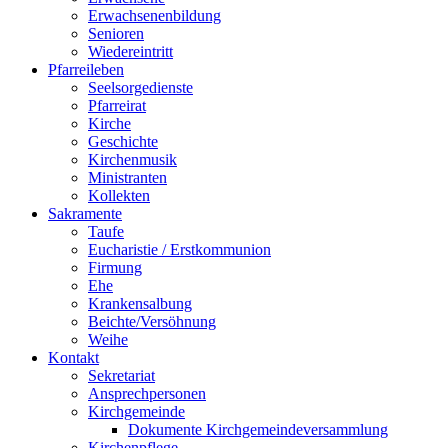
Erwachsenenbildung
Senioren
Wiedereintritt
Pfarreileben
Seelsorgedienste
Pfarreirat
Kirche
Geschichte
Kirchenmusik
Ministranten
Kollekten
Sakramente
Taufe
Eucharistie / Erstkommunion
Firmung
Ehe
Krankensalbung
Beichte/Versöhnung
Weihe
Kontakt
Sekretariat
Ansprechpersonen
Kirchgemeinde
Dokumente Kirchgemeindeversammlung
Kirchenpflege