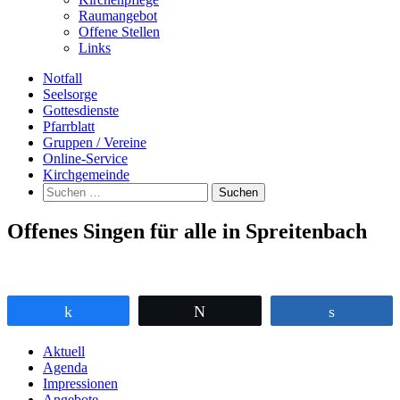
Raumangebot
Offene Stellen
Links
Notfall
Seelsorge
Gottesdienste
Pfarrblatt
Gruppen / Vereine
Online-Service
Kirchgemeinde
Suchen
nach:
Offenes Singen für alle in Spreitenbach
Teilen
Twittern
Teilen
Aktuell
Agenda
Impressionen
Angebote