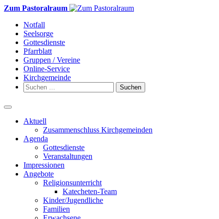
Weiter
Zum Pastoralraum
zum
Notfall
Inhalt
Seelsorge
Gottesdienste
Pfarrblatt
Gruppen / Vereine
Online-Service
Kirchgemeinde
Suchen
nach:
Aktuell
Zusammenschluss Kirchgemeinden
Agenda
Gottesdienste
Veranstaltungen
Impressionen
Angebote
Religionsunterricht
Katecheten-Team
Kinder/Jugendliche
Familien
Erwachsene