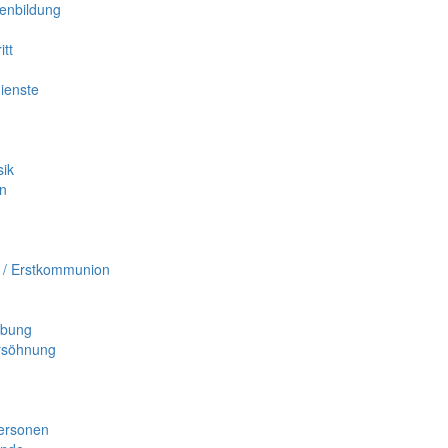
enbildung
itt
ienste
ik
en
e / Erstkommunion
lbung
rsöhnung
ersonen