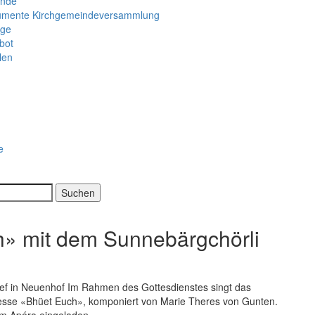
inde
mente Kirchgemeindeversammlung
ege
bot
len
e
» mit dem Sunnebärgchörli
ef in Neuenhof Im Rahmen des Gottesdienstes singt das
messe «Bhüet Euch», komponiert von Marie Theres von Gunten.