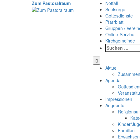
Weiter
Zum Pastoralraum
Notfall
zum
Seelsorge
Inhalt
Gottesdienste
Pfarrblatt
Gruppen / Verein
Online-Service
Kirchgemeinde
Suchen
nach:
Aktuell
Zusammens
Agenda
Gottesdien
Veranstalt
Impressionen
Angebote
Religionsun
Kate
Kinder/Jug
Familien
Erwachsen