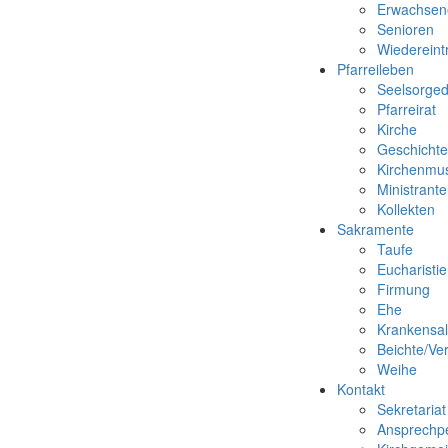
Erwachsen
Senioren
Wiedereintr
Pfarreileben
Seelsorged
Pfarreirat
Kirche
Geschichte
Kirchenmus
Ministrant
Kollekten
Sakramente
Taufe
Eucharisti
Firmung
Ehe
Krankensa
Beichte/Ve
Weihe
Kontakt
Sekretariat
Ansprechp