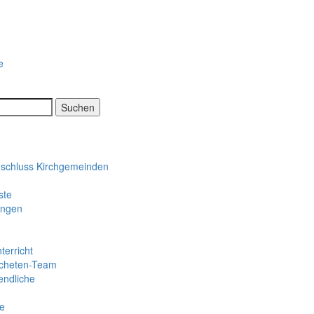
e
chluss Kirchgemeinden
ste
ungen
terricht
cheten-Team
endliche
e