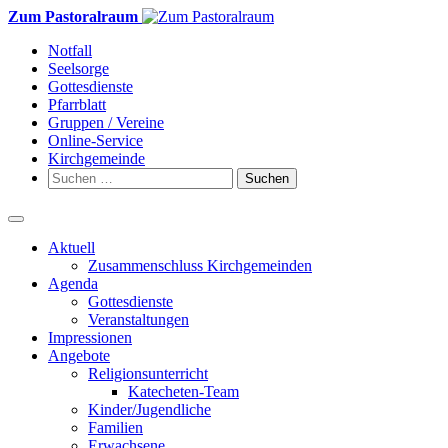
Weiter
Zum Pastoralraum
zum
Notfall
Inhalt
Seelsorge
Gottesdienste
Pfarrblatt
Gruppen / Vereine
Online-Service
Kirchgemeinde
Suchen
nach:
Aktuell
Zusammenschluss Kirchgemeinden
Agenda
Gottesdienste
Veranstaltungen
Impressionen
Angebote
Religionsunterricht
Katecheten-Team
Kinder/Jugendliche
Familien
Erwachsene