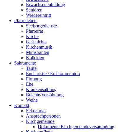
Erwachsenenbildung
Senioren
Wiedereintritt
Pfarreileben
Seelsorgedienste
Pfarreirat
Kirche
Geschichte
Kirchenmusik
Ministranten
Kollekten
Sakramente
Taufe
Eucharistie / Erstkommunion
Firmung
Ehe
Krankensalbung
Beichte/Versöhnung
Weihe
Kontakt
Sekretariat
Ansprechpersonen
Kirchgemeinde
Dokumente Kirchgemeindeversammlung
Kirchenpflege