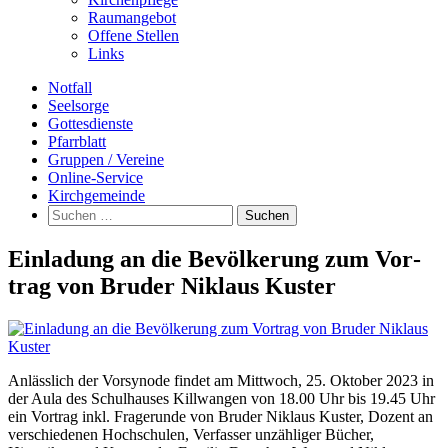
Raumangebot
Offene Stellen
Links
Notfall
Seelsorge
Gottesdienste
Pfarrblatt
Gruppen / Vereine
Online-Service
Kirchgemeinde
Suchen
nach:
Ein­la­dung an die Be­völ­ke­rung zum Vor­
trag von Bru­der Ni­k­laus Kus­ter
Anlässlich der Vorsynode findet am Mittwoch, 25. Oktober 2023 in
der Aula des Schulhauses Killwangen von 18.00 Uhr bis 19.45 Uhr
ein Vortrag inkl. Fragerunde von Bruder Niklaus Kuster, Dozent an
verschiedenen Hochschulen, Verfasser unzähliger Bücher,