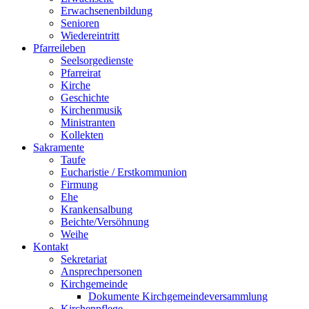
Erwachsenenbildung
Senioren
Wiedereintritt
Pfarreileben
Seelsorgedienste
Pfarreirat
Kirche
Geschichte
Kirchenmusik
Ministranten
Kollekten
Sakramente
Taufe
Eucharistie / Erstkommunion
Firmung
Ehe
Krankensalbung
Beichte/Versöhnung
Weihe
Kontakt
Sekretariat
Ansprechpersonen
Kirchgemeinde
Dokumente Kirchgemeindeversammlung
Kirchenpflege