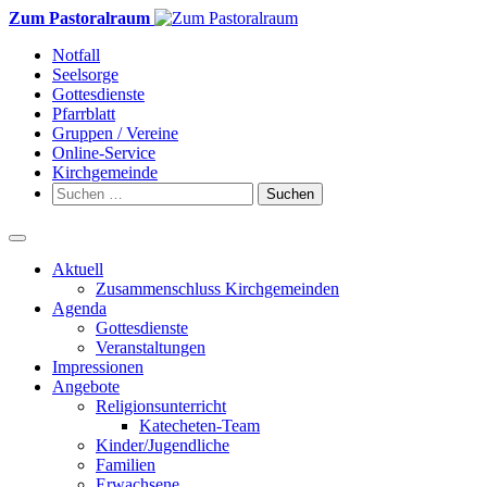
Weiter
Zum Pastoralraum
zum
Notfall
Inhalt
Seelsorge
Gottesdienste
Pfarrblatt
Gruppen / Vereine
Online-Service
Kirchgemeinde
Suchen
nach:
Aktuell
Zusammenschluss Kirchgemeinden
Agenda
Gottesdienste
Veranstaltungen
Impressionen
Angebote
Religionsunterricht
Katecheten-Team
Kinder/Jugendliche
Familien
Erwachsene