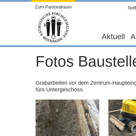
Weiter
Zum Pastoralraum
Notf
zum
Inhalt
Aktuell
A
Fotos Baustell
Grabarbeiten vor dem Zentrum-Haupteing
fürs Untergeschoss.