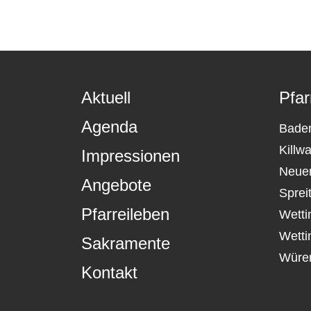
Aktuell
Pfar
Agenda
Bade
Killw
Impressionen
Neue
Angebote
Sprei
Pfarreileben
Wetti
Wetti
Sakramente
Würe
Kontakt