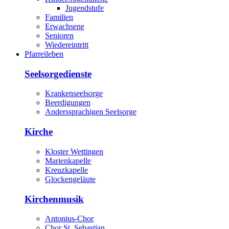
Jugendstufe
Familien
Erwachsene
Senioren
Wiedereintritt
Pfarreileben
Seelsorgedienste
Krankenseelsorge
Beerdigungen
Anderssprachigen Seelsorge
Kirche
Kloster Wettingen
Marienkapelle
Kreuzkapelle
Glockengeläute
Kirchenmusik
Antonius-Chor
Chor St. Sebastian