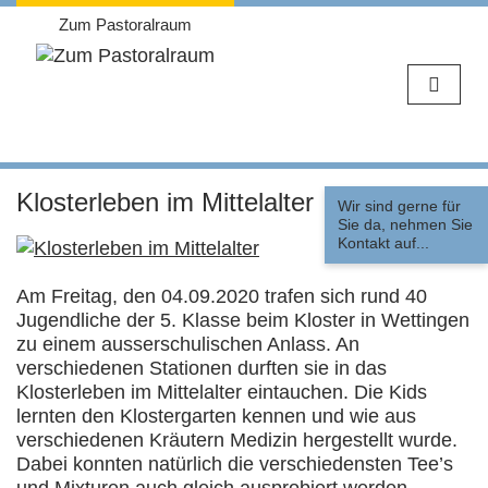
Zum Pastoralraum
Weiter
zum
Klosterleben im Mittelalter
Wir sind gerne für
Inhalt
Sie da, nehmen Sie
Kontakt auf...
Am Freitag, den 04.09.2020 trafen sich rund 40
Jugendliche der 5. Klasse beim Kloster in Wettingen
zu einem ausserschulischen Anlass. An
verschiedenen Stationen durften sie in das
Klosterleben im Mittelalter eintauchen. Die Kids
lernten den Klostergarten kennen und wie aus
verschiedenen Kräutern Medizin hergestellt wurde.
Dabei konnten natürlich die verschiedensten Tee’s
und Mixturen auch gleich ausprobiert werden.