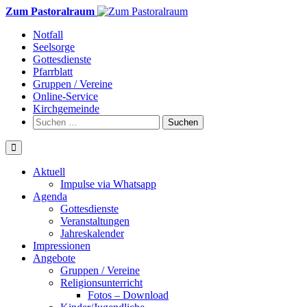
Weiter
Zum Pastoralraum
zum
Notfall
Inhalt
Seelsorge
Gottesdienste
Pfarrblatt
Gruppen / Vereine
Online-Service
Kirchgemeinde
Suchen
nach:
Aktuell
Impulse via Whatsapp
Agenda
Gottesdienste
Veranstaltungen
Jahreskalender
Impressionen
Angebote
Gruppen / Vereine
Religionsunterricht
Fotos – Download