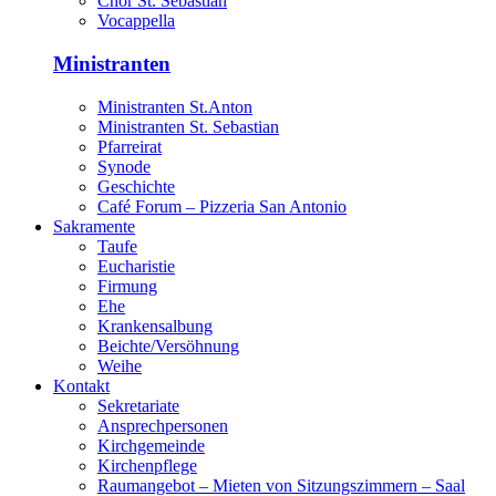
Chor St. Sebastian
Vocappella
Ministranten
Ministranten St.Anton
Ministranten St. Sebastian
Pfarreirat
Synode
Geschichte
Café Forum – Pizzeria San Antonio
Sakramente
Taufe
Eucharistie
Firmung
Ehe
Krankensalbung
Beichte/Versöhnung
Weihe
Kontakt
Sekretariate
Ansprechpersonen
Kirchgemeinde
Kirchenpflege
Raumangebot – Mieten von Sitzungszimmern – Saal