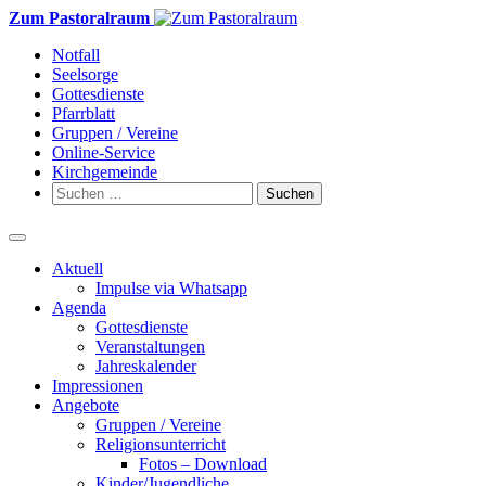
Weiter
Zum Pastoralraum
zum
Notfall
Inhalt
Seelsorge
Gottesdienste
Pfarrblatt
Gruppen / Vereine
Online-Service
Kirchgemeinde
Suchen
nach:
Aktuell
Impulse via Whatsapp
Agenda
Gottesdienste
Veranstaltungen
Jahreskalender
Impressionen
Angebote
Gruppen / Vereine
Religionsunterricht
Fotos – Download
Kinder/Jugendliche