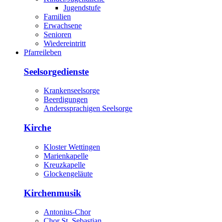
Jugendstufe
Familien
Erwachsene
Senioren
Wiedereintritt
Pfarreileben
Seelsorgedienste
Krankenseelsorge
Beerdigungen
Anderssprachigen Seelsorge
Kirche
Kloster Wettingen
Marienkapelle
Kreuzkapelle
Glockengeläute
Kirchenmusik
Antonius-Chor
Chor St. Sebastian