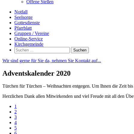
Offene Stellen
Notfall
Seelsorge
Gottesdienste
Pfarrblatt
Gruppen / Vereine
Online-Service
Kirchgemeinde
Suchen
nach:
Wir sind gerne für Sie da, nehmen Sie Kontakt auf...
Adventskalender 2020
Türchen für Türchen – Weihnachten entgegen. Um Ihnen die Zeit bis d
Herzlichen Dank allen Mitwirkenden und viel Freude mit all den Übe
1
2
3
4
5
6