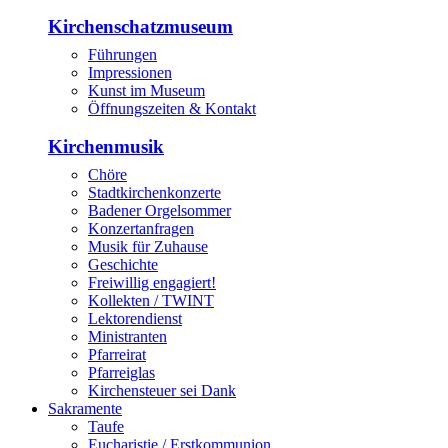
Kirchenschatzmuseum
Führungen
Impressionen
Kunst im Museum
Öffnungszeiten & Kontakt
Kirchenmusik
Chöre
Stadtkirchenkonzerte
Badener Orgelsommer
Konzertanfragen
Musik für Zuhause
Geschichte
Freiwillig engagiert!
Kollekten / TWINT
Lektorendienst
Ministranten
Pfarreirat
Pfarreiglas
Kirchensteuer sei Dank
Sakramente
Taufe
Eucharistie / Erstkommunion