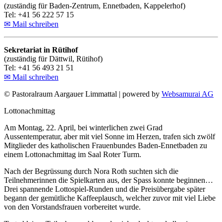
(zuständig für Baden-Zentrum, Ennetbaden, Kappelerhof)
Tel: +41 56 222 57 15
✉ Mail schreiben
Sekretariat in Rütihof
(zuständig für Dättwil, Rütihof)
Tel: +41 56 493 21 51
✉ Mail schreiben
©
Pastoralraum Aargauer Limmattal | powered by
Websamurai AG
Zurück
Lottonachmittag
nach
Am Montag, 22. April, bei winterlichen zwei Grad
oben
Aussentemperatur, aber mit viel Sonne im Herzen, trafen sich zwölf
Mitglieder des katholischen Frauenbundes Baden-Ennetbaden zu
einem Lottonachmittag im Saal Roter Turm.
Nach der Begrüssung durch Nora Roth suchten sich die
Teilnehmerinnen die Spielkarten aus, der Spass konnte beginnen…
Drei spannende Lottospiel-Runden und die Preisübergabe später
begann der gemütliche Kaffeeplausch, welcher zuvor mit viel Liebe
von den Vorstandsfrauen vorbereitet wurde.