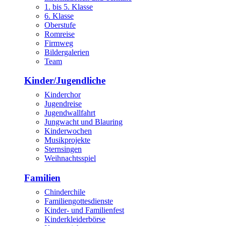
1. bis 5. Klasse
6. Klasse
Oberstufe
Romreise
Firmweg
Bildergalerien
Team
Kinder/Jugendliche
Kinderchor
Jugendreise
Jugendwallfahrt
Jungwacht und Blauring
Kinderwochen
Musikprojekte
Sternsingen
Weihnachtsspiel
Familien
Chinderchile
Familiengottesdienste
Kinder- und Familienfest
Kinderkleiderbörse