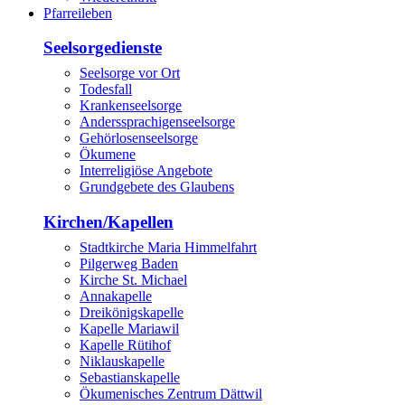
Pfarreileben
Seelsorgedienste
Seelsorge vor Ort
Todesfall
Krankenseelsorge
Anderssprachigenseelsorge
Gehörlosenseelsorge
Ökumene
Interreligiöse Angebote
Grundgebete des Glaubens
Kirchen/Kapellen
Stadtkirche Maria Himmelfahrt
Pilgerweg Baden
Kirche St. Michael
Annakapelle
Dreikönigskapelle
Kapelle Mariawil
Kapelle Rütihof
Niklauskapelle
Sebastianskapelle
Ökumenisches Zentrum Dättwil