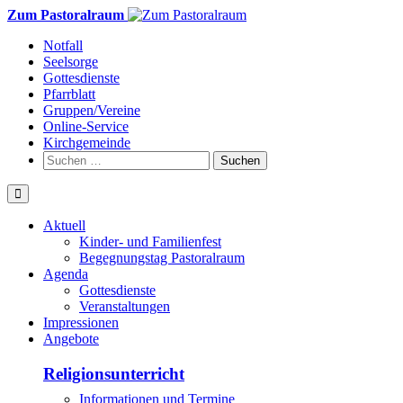
Weiter
Zum Pastoralraum
zum
Notfall
Inhalt
Seelsorge
Gottesdienste
Pfarrblatt
Gruppen/Vereine
Online-Service
Kirchgemeinde
Suchen
nach:
Aktuell
Kinder- und Familienfest
Begegnungstag Pastoralraum
Agenda
Gottesdienste
Veranstaltungen
Impressionen
Angebote
Religionsunterricht
Informationen und Termine