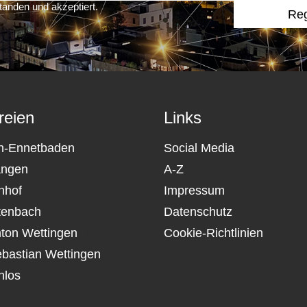
tanden und akzeptiert.
reien
Links
n-Ennetbaden
Social Media
angen
A-Z
nhof
Impressum
tenbach
Datenschutz
nton Wettingen
Cookie-Richtlinien
ebastian Wettingen
nlos