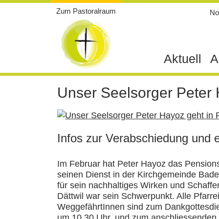
Weiter
Zum Pastoralraum
Not
zum
Inhalt
Aktuell
A
Unser Seelsorger Peter 
Infos zur Verabschiedung und 
Im Februar hat Peter Hayoz das Pensionsal
seinen Dienst in der Kirchgemeinde Bad
für sein nachhaltiges Wirken und Schaffen
Dättwil war sein Schwerpunkt. Alle Pfar
WeggefährtInnen sind zum Dankgottesdien
um 10.30 Uhr, und zum anschliessenden f