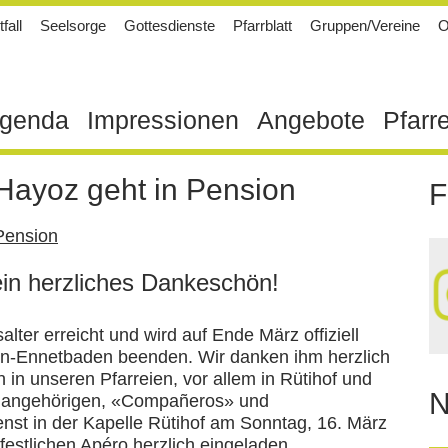
fall
Seelsorge
Gottesdienste
Pfarrblatt
Gruppen/Vereine
O
genda
Impressionen
Angebote
Pfarr
Hayoz geht in Pension
F
ein herzliches Dankeschön!
ter erreicht und wird auf Ende März offiziell
en-Ennetbaden beenden. Wir danken ihm herzlich
 in unseren Pfarreien, vor allem in Rütihof und
N
reiangehörigen, «Compañeros» und
st in der Kapelle Rütihof am Sonntag, 16. März
estlichen Apéro herzlich eingeladen.