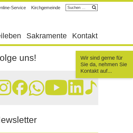
Suchen
nline-Service
Kirchgemeinde
nach:
eileben
Sakramente
Kontakt
olge uns!
Wir sind gerne für
Sie da, nehmen Sie
Kontakt auf...
ewsletter