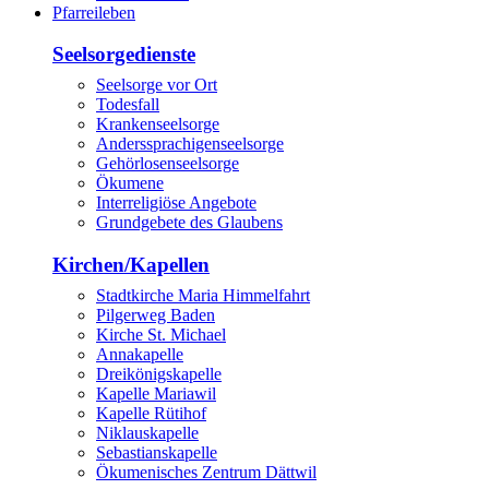
Pfarreileben
Seelsorgedienste
Seelsorge vor Ort
Todesfall
Krankenseelsorge
Anderssprachigenseelsorge
Gehörlosenseelsorge
Ökumene
Interreligiöse Angebote
Grundgebete des Glaubens
Kirchen/Kapellen
Stadtkirche Maria Himmelfahrt
Pilgerweg Baden
Kirche St. Michael
Annakapelle
Dreikönigskapelle
Kapelle Mariawil
Kapelle Rütihof
Niklauskapelle
Sebastianskapelle
Ökumenisches Zentrum Dättwil