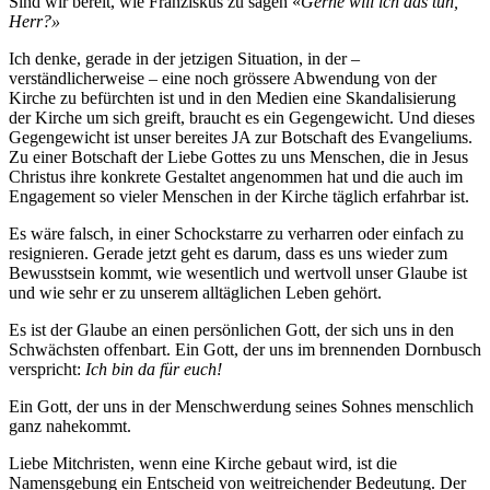
Sind wir bereit, wie Franziskus zu sagen «
Gerne will ich das tun,
Herr?»
Ich denke, gerade in der jetzigen Situation, in der –
verständlicherweise – eine noch grössere Abwendung von der
Kirche zu befürchten ist und in den Medien eine Skandalisierung
der Kirche um sich greift, braucht es ein Gegengewicht. Und dieses
Gegengewicht ist unser bereites JA zur Botschaft des Evangeliums.
Zu einer Botschaft der Liebe Gottes zu uns Menschen, die in Jesus
Christus ihre konkrete Gestaltet angenommen hat und die auch im
Engagement so vieler Menschen in der Kirche täglich erfahrbar ist.
Es wäre falsch, in einer Schockstarre zu verharren oder einfach zu
resignieren. Gerade jetzt geht es darum, dass es uns wieder zum
Bewusstsein kommt, wie wesentlich und wertvoll unser Glaube ist
und wie sehr er zu unserem alltäglichen Leben gehört.
Es ist der Glaube an einen persönlichen Gott, der sich uns in den
Schwächsten offenbart. Ein Gott, der uns im brennenden Dornbusch
verspricht:
Ich bin da für euch!
Ein Gott, der uns in der Menschwerdung seines Sohnes menschlich
ganz nahekommt.
Liebe Mitchristen, wenn eine Kirche gebaut wird, ist die
Namensgebung ein Entscheid von weitreichender Bedeutung. Der