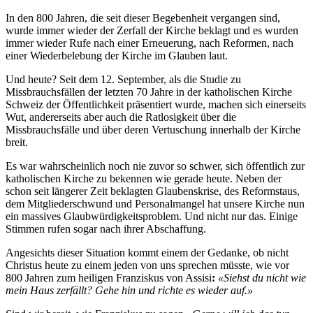
In den 800 Jahren, die seit dieser Begebenheit vergangen sind,
wurde immer wieder der Zerfall der Kirche beklagt und es wurden
immer wieder Rufe nach einer Erneuerung, nach Reformen, nach
einer Wiederbelebung der Kirche im Glauben laut.
Und heute? Seit dem 12. September, als die Studie zu
Missbrauchsfällen der letzten 70 Jahre in der katholischen Kirche
Schweiz der Öffentlichkeit präsentiert wurde, machen sich einerseits
Wut, andererseits aber auch die Ratlosigkeit über die
Missbrauchsfälle und über deren Vertuschung innerhalb der Kirche
breit.
Es war wahrscheinlich noch nie zuvor so schwer, sich öffentlich zur
katholischen Kirche zu bekennen wie gerade heute. Neben der
schon seit längerer Zeit beklagten Glaubenskrise, des Reformstaus,
dem Mitgliederschwund und Personalmangel hat unsere Kirche nun
ein massives Glaubwürdigkeitsproblem. Und nicht nur das. Einige
Stimmen rufen sogar nach ihrer Abschaffung.
Angesichts dieser Situation kommt einem der Gedanke, ob nicht
Christus heute zu einem jeden von uns sprechen müsste, wie vor
800 Jahren zum heiligen Franziskus von Assisi
:
«Siehst du nicht wie
mein Haus zerfällt? Gehe hin und richte es wieder auf.»