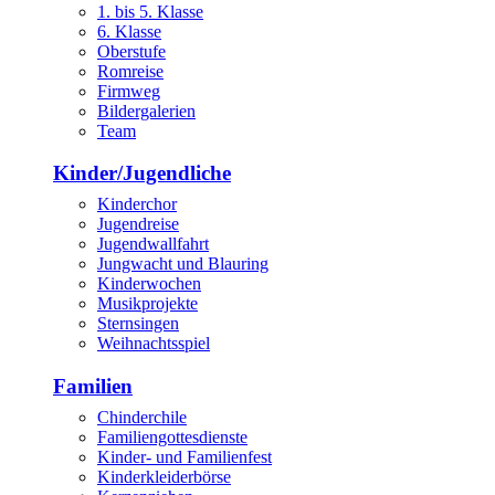
1. bis 5. Klasse
6. Klasse
Oberstufe
Romreise
Firmweg
Bildergalerien
Team
Kinder/Jugendliche
Kinderchor
Jugendreise
Jugendwallfahrt
Jungwacht und Blauring
Kinderwochen
Musikprojekte
Sternsingen
Weihnachtsspiel
Familien
Chinderchile
Familiengottesdienste
Kinder- und Familienfest
Kinderkleiderbörse