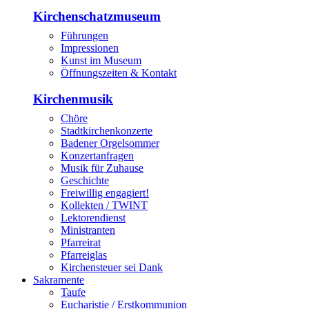
Kirchenschatzmuseum
Führungen
Impressionen
Kunst im Museum
Öffnungszeiten & Kontakt
Kirchenmusik
Chöre
Stadtkirchenkonzerte
Badener Orgelsommer
Konzertanfragen
Musik für Zuhause
Geschichte
Freiwillig engagiert!
Kollekten / TWINT
Lektorendienst
Ministranten
Pfarreirat
Pfarreiglas
Kirchensteuer sei Dank
Sakramente
Taufe
Eucharistie / Erstkommunion