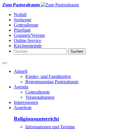
Weiter
Zum Pastoralraum
zum
Notfall
Inhalt
Seelsorge
Gottesdienste
Pfarrblatt
Gruppen/Vereine
Online-Service
Kirchgemeinde
Suchen
nach:
Aktuell
Kinder- und Familienfest
Begegnungstag Pastoralraum
Agenda
Gottesdienste
Veranstaltungen
Impressionen
Angebote
Religionsunterricht
Informationen und Termine