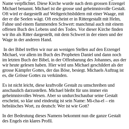
Name verpflichtet. Diese Kirche wurde nach dem grossen Erzengel
Michael benannt. Michael ist die grosse und geheimnisvolle Gestalt.
Oft wird er dargestellt auf Weltgerichtsbildern mit einer Waage, mit
der er die Seelen wägt. Oft erscheint er in Rittergestallt mit Helm,
Fahne und einem flammenden Schwert: manchmal auch mit einem
offenen Buch des Lebens und des Todes. Vor dieser Kirche finden
wir ihn als Ritter dargestellt, mit dem Schwert in der einen und der
Wage in der anderen Hand.
In der Bibel treffen wir nur an wenigen Stellen auf den Erzengel
Michael, vor allem im Buch des Propheten Daniel und dann noch
im letzten Buch der Bibel, in der Offenbarung des Johannes, aus der
wir heute gelesen haben. Hier wird uns Michael geschildert als der
grosse Kämpfer Gottes, der das Böse, besiegt. Michaels Auftrag ist
es, die Grösse Gottes zu verkünden.
Es ist nicht leicht, diese kraftvolle Gestalt zu umschreiben und
anschaulich darzustellen. Michael bleibt für uns immer ein
geheimnisvolles Wesen. Aber so undurchschaubar seine Gestalt
erscheint, so klar und eindeutig ist sein Name: Mi-cha-el – ein
hebräisches Wort, zu deutsch: Wer ist wie Gott?
In der Bedeutung dieses Namens bekommt nun die ganze Gestalt
des Engels ein klares Profil.