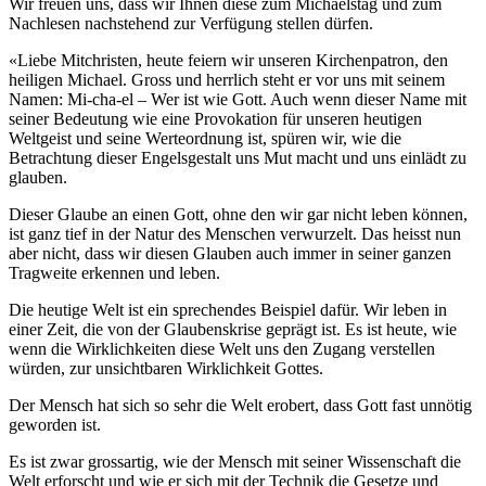
Wir freuen uns, dass wir Ihnen diese zum Michaelstag und zum
Nachlesen nachstehend zur Verfügung stellen dürfen.
«Liebe Mitchristen, heute feiern wir unseren Kirchenpatron, den
heiligen Michael. Gross und herrlich steht er vor uns mit seinem
Namen: Mi-cha-el – Wer ist wie Gott. Auch wenn dieser Name mit
seiner Bedeutung wie eine Provokation für unseren heutigen
Weltgeist und seine Werteordnung ist, spüren wir, wie die
Betrachtung dieser Engelsgestalt uns Mut macht und uns einlädt zu
glauben.
Dieser Glaube an einen Gott, ohne den wir gar nicht leben können,
ist ganz tief in der Natur des Menschen verwurzelt. Das heisst nun
aber nicht, dass wir diesen Glauben auch immer in seiner ganzen
Tragweite erkennen und leben.
Die heutige Welt ist ein sprechendes Beispiel dafür. Wir leben in
einer Zeit, die von der Glaubenskrise geprägt ist. Es ist heute, wie
wenn die Wirklichkeiten diese Welt uns den Zugang verstellen
würden, zur unsichtbaren Wirklichkeit Gottes.
Der Mensch hat sich so sehr die Welt erobert, dass Gott fast unnötig
geworden ist.
Es ist zwar grossartig, wie der Mensch mit seiner Wissenschaft die
Welt erforscht und wie er sich mit der Technik die Gesetze und