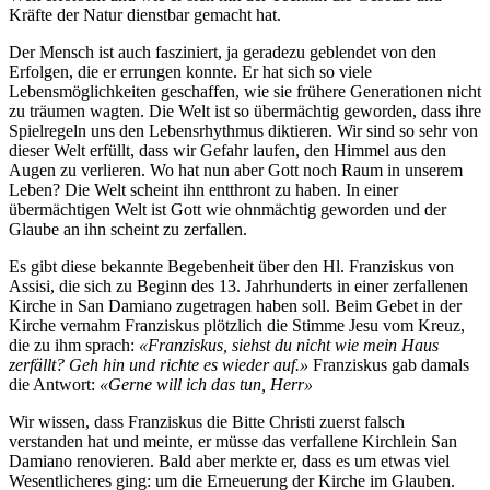
Kräfte der Natur dienstbar gemacht hat.
Der Mensch ist auch fasziniert, ja geradezu geblendet von den
Erfolgen, die er errungen konnte. Er hat sich so viele
Lebensmöglichkeiten geschaffen, wie sie frühere Generationen nicht
zu träumen wagten. Die Welt ist so übermächtig geworden, dass ihre
Spielregeln uns den Lebensrhythmus diktieren. Wir sind so sehr von
dieser Welt erfüllt, dass wir Gefahr laufen, den Himmel aus den
Augen zu verlieren. Wo hat nun aber Gott noch Raum in unserem
Leben? Die Welt scheint ihn entthront zu haben. In einer
übermächtigen Welt ist Gott wie ohnmächtig geworden und der
Glaube an ihn scheint zu zerfallen.
Es gibt diese bekannte Begebenheit über den Hl. Franziskus von
Assisi, die sich zu Beginn des 13. Jahrhunderts in einer zerfallenen
Kirche in San Damiano zugetragen haben soll. Beim Gebet in der
Kirche vernahm Franziskus plötzlich die Stimme Jesu vom Kreuz,
die zu ihm sprach:
«Franziskus, siehst du nicht wie mein Haus
zerfällt? Geh hin und richte es wieder auf.»
Franziskus gab damals
die Antwort:
«Gerne will ich das tun, Herr»
Wir wissen, dass Franziskus die Bitte Christi zuerst falsch
verstanden hat und meinte, er müsse das verfallene Kirchlein San
Damiano renovieren. Bald aber merkte er, dass es um etwas viel
Wesentlicheres ging: um die Erneuerung der Kirche im Glauben.