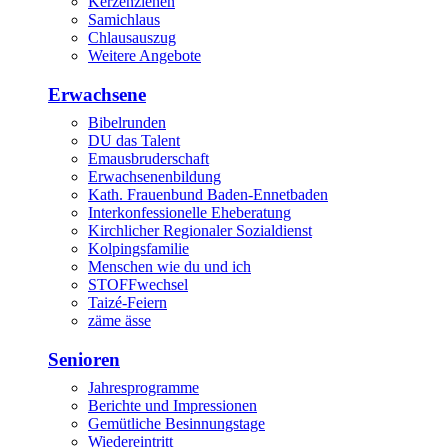
Kerzenziehen
Samichlaus
Chlausauszug
Weitere Angebote
Erwachsene
Bibelrunden
DU das Talent
Emausbruderschaft
Erwachsenenbildung
Kath. Frauenbund Baden-Ennetbaden
Interkonfessionelle Eheberatung
Kirchlicher Regionaler Sozialdienst
Kolpingsfamilie
Menschen wie du und ich
STOFFwechsel
Taizé-Feiern
zäme ässe
Senioren
Jahresprogramme
Berichte und Impressionen
Gemütliche Besinnungstage
Wiedereintritt